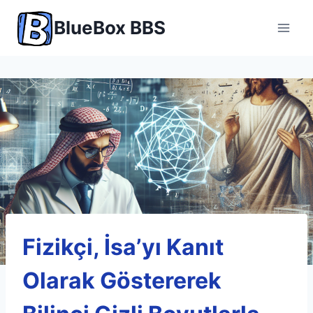
Skip
BlueBox BBS
to
content
Fizikçi, İsa’yı Kanıt
Olarak Göstererek