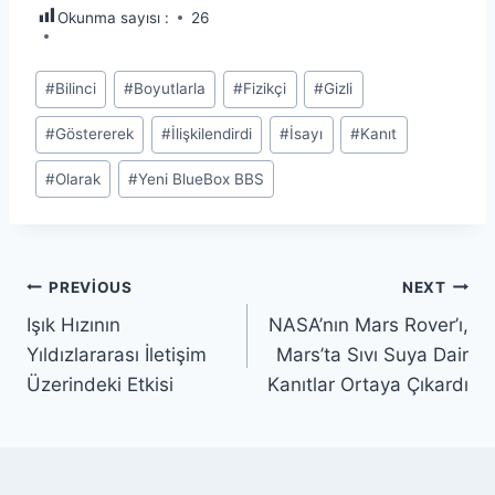
Okunma sayısı :
26
Post
#
Bilinci
#
Boyutlarla
#
Fizikçi
#
Gizli
Tags:
#
Göstererek
#
İlişkilendirdi
#
İsayı
#
Kanıt
#
Olarak
#
Yeni BlueBox BBS
Yazı
PREVIOUS
NEXT
Işık Hızının
NASA’nın Mars Rover’ı,
gezinmesi
Yıldızlararası İletişim
Mars’ta Sıvı Suya Dair
Üzerindeki Etkisi
Kanıtlar Ortaya Çıkardı