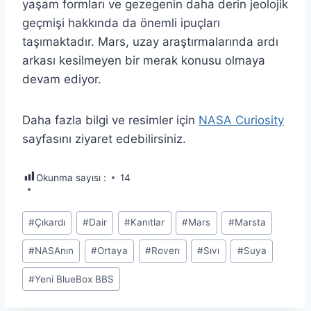
yaşam formları ve gezegenin daha derin jeolojik
geçmişi hakkında da önemli ipuçları
taşımaktadır. Mars, uzay araştırmalarında ardı
arkası kesilmeyen bir merak konusu olmaya
devam ediyor.
Daha fazla bilgi ve resimler için
NASA Curiosity
sayfasını ziyaret edebilirsiniz.
Okunma sayısı :
14
Post
#
Çıkardı
#
Dair
#
Kanıtlar
#
Mars
#
Marsta
Tags:
#
NASAnın
#
Ortaya
#
Roverı
#
Sıvı
#
Suya
#
Yeni BlueBox BBS