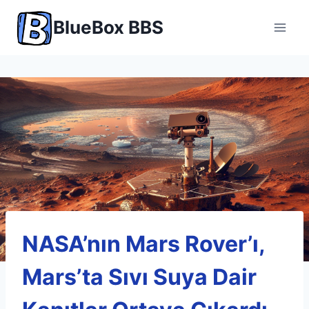
Skip
BlueBox BBS
to
content
NASA’nın Mars Rover’ı,
Mars’ta Sıvı Suya Dair