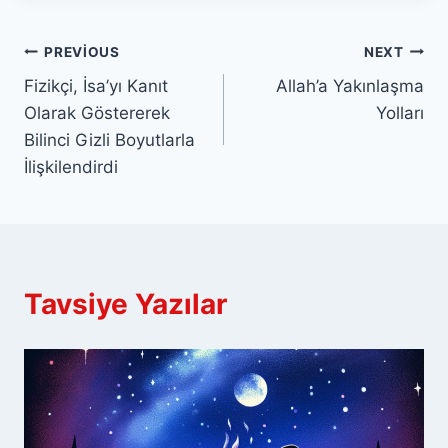
Yazı
PREVIOUS
NEXT
Fizikçi, İsa’yı Kanıt
Allah’a Yakınlaşma
gezinmesi
Olarak Göstererek
Yolları
Bilinci Gizli Boyutlarla
İlişkilendirdi
Tavsiye Yazılar