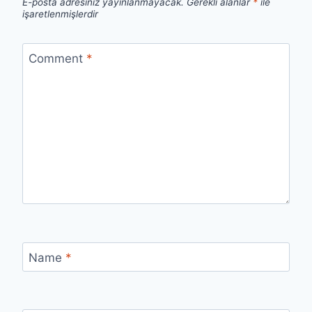
E-posta adresiniz yayınlanmayacak.
Gerekli alanlar
*
ile
işaretlenmişlerdir
Comment
*
Name
*