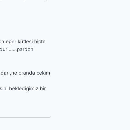
sa eger kütlesi hicte
mdur ……pardon
adar ,ne oranda cekim
sını bekledigimiz bir