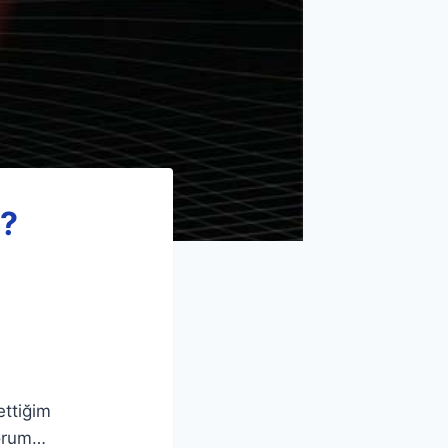
 ?
ettiğim
yorum…