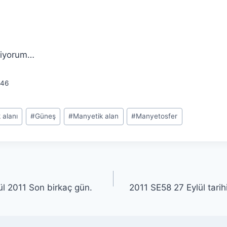
kliyorum…
46
 alanı
#
Güneş
#
Manyetik alan
#
Manyetosfer
ül 2011 Son birkaç gün.
2011 SE58 27 Eylül tarih