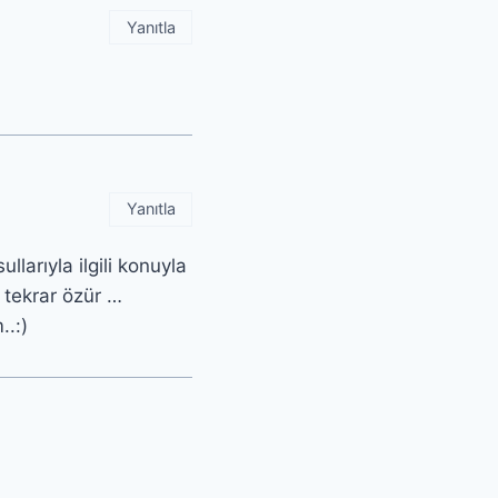
Yanıtla
Yanıtla
llarıyla ilgili konuyla
. tekrar özür …
..:)