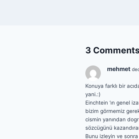
3 Comment
mehmet
ded
Konuya farklı bir acı
yani.:)
Einchtein ‘ın genel iz
bizim görmemiz gereki
cismin yanından dog
sözcügünü kazandıran
Bunu izleyin ve sonr