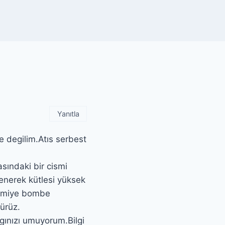
Yanıtla
e degilim.Atıs serbest
asındaki bir cismi
enerek kütlesi yüksek
nomiye bombe
ürüz.
gınızı umuyorum.Bilgi