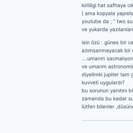
kirliligi hat safhaya 
( ama kopyala yapıstı
youtube da ; ” two su
ve yukarda yazılanlar
isin özü : günes bir c
azımsanmayacak bir 
….umarım sacmalıyo
ve umarım astronomid
diyelimki jupiter ta
kuvveti uygulardı?
bu sorunun yanıtını b
zamanda bu kadar sus
lütfen bilenler ,düsü