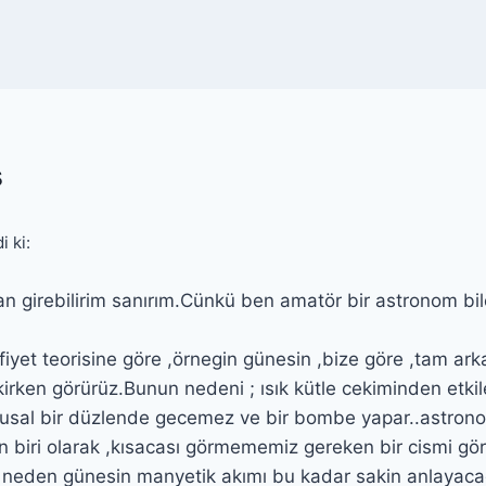
s
i ki:
dan girebilirim sanırım.Cünkü ben amatör bir astronom bil
afiyet teorisine göre ,örnegin günesin ,bize göre ,tam ark
rken görürüz.Bunun nedeni ; ısık kütle cekiminden etkil
rusal bir düzlende gecemez ve bir bombe yapar..astro
 biri olarak ,kısacası görmememiz gereken bir cismi gör
a neden günesin manyetik akımı bu kadar sakin anlayaca