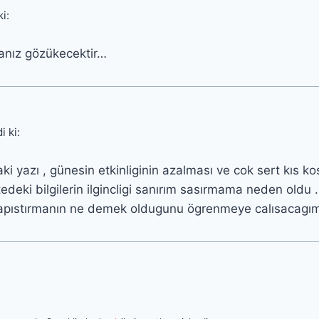
ki:
rsanız gözükecektir…
i ki:
ki yazı , günesin etkinliginin azalması ve cok sert kıs kosu
tedeki bilgilerin ilgincligi sanırım sasırmama neden oldu 
 yapıstırmanın ne demek oldugunu ögrenmeye calısacagım