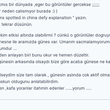
cıkmıs bir dünyada ,eger bu görüntüler gercekse ;;;;;;
r neden calısmıyor burada :) )
ns spotted in china defy explanation ” yazın.
ı tekrar düsünün.
ekim etkisi altında olabilirmi ? cünkü o görüntüler dogruy
nesne ile aramızda günes var. Umarım sacmalamıyoru
rumdur …
en anlayan biri bunu okur ve hemen düzeltir.
m günesin arkasında olsaydı bize göre acaba günese ne k
ilseydim size tam olarak , günesin aslında cok aktif olma
kun oldugunu anlatabilirdim.
nen ,kafa yoranlar itahmin edenler ……yorum …..