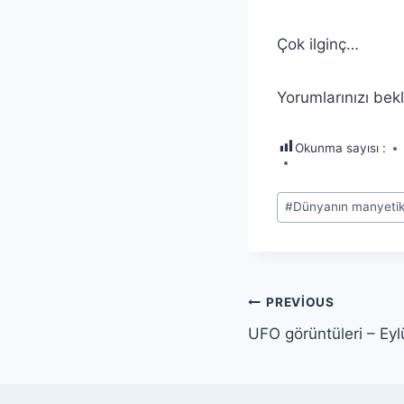
Çok ilginç…
Yorumlarınızı be
Okunma sayısı :
Post
#
Dünyanın manyetik
Tags:
Yazı
PREVIOUS
UFO görüntüleri – Eyl
gezinmesi