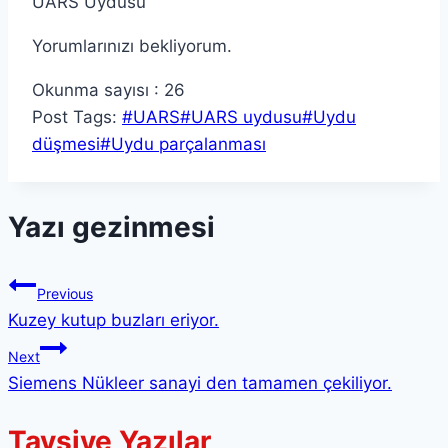
UARS Uydusu
Yorumlarınızı bekliyorum.
Okunma sayısı :
26
Post Tags:
#
UARS
#
UARS uydusu
#
Uydu
düşmesi
#
Uydu parçalanması
Yazı gezinmesi
Previous
Kuzey kutup buzları eriyor.
Next
Siemens Nükleer sanayi den tamamen çekiliyor.
Tavsiye Yazılar