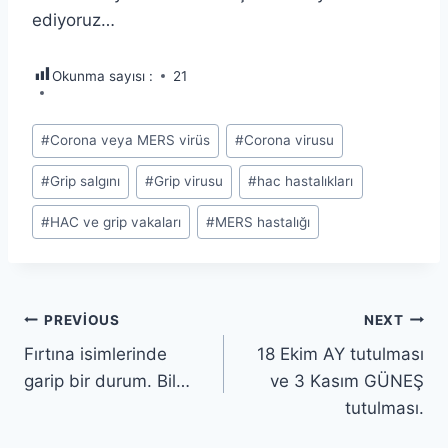
ediyoruz…
Okunma sayısı :
21
Post
#
Corona veya MERS virüs
#
Corona virusu
Tags:
#
Grip salgını
#
Grip virusu
#
hac hastalıkları
#
HAC ve grip vakaları
#
MERS hastalığı
Yazı
PREVIOUS
NEXT
Fırtına isimlerinde
18 Ekim AY tutulması
gezinmesi
garip bir durum. Bil…
ve 3 Kasım GÜNEŞ
tutulması.