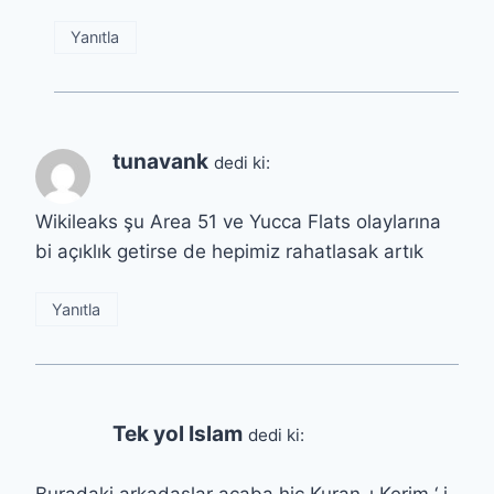
Yanıtla
tunavank
dedi ki:
Wikileaks şu Area 51 ve Yucca Flats olaylarına
bi açıklık getirse de hepimiz rahatlasak artık
Yanıtla
Tek yol Islam
dedi ki:
Buradaki arkadaşlar acaba hiç Kuran-ı Kerim ‘ i