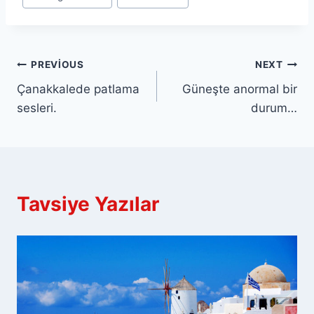
Yazı
PREVIOUS
NEXT
Çanakkalede patlama
Güneşte anormal bir
gezinmesi
sesleri.
durum…
Tavsiye Yazılar