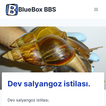
Skip
BlueBox BBS
to
content
Dev salyangoz istilası.
Dev salyangoz istilası.