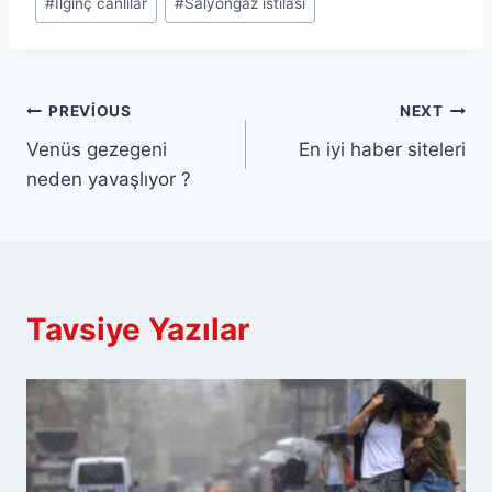
#
İlginç canlılar
#
Salyongaz istilası
Yazı
PREVIOUS
NEXT
Venüs gezegeni
En iyi haber siteleri
gezinmesi
neden yavaşlıyor ?
Tavsiye Yazılar