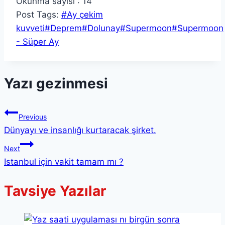
Okunma sayısı :
14
Post Tags:
#
Ay çekim
kuvveti
#
Deprem
#
Dolunay
#
Supermoon
#
Supermoon
- Süper Ay
Yazı gezinmesi
Previous
Dünyayı ve insanlığı kurtaracak şirket.
Next
Istanbul için vakit tamam mı ?
Tavsiye Yazılar