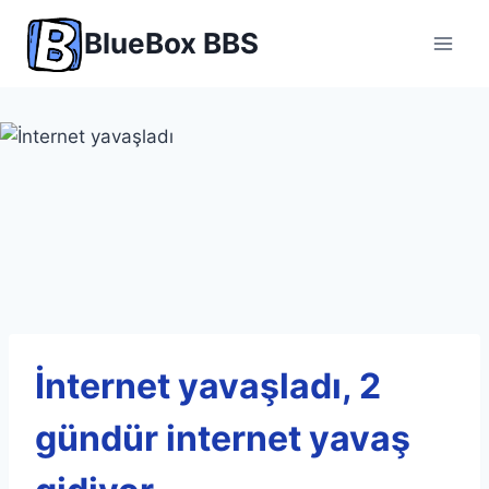
Skip
BlueBox BBS
to
content
İnternet yavaşladı, 2
gündür internet yavaş