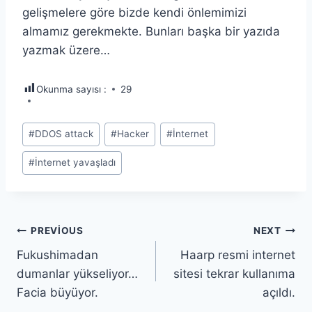
gelişmelere göre bizde kendi önlemimizi
almamız gerekmekte. Bunları başka bir yazıda
yazmak üzere…
Okunma sayısı :
29
Post
#
DDOS attack
#
Hacker
#
İnternet
Tags:
#
İnternet yavaşladı
Yazı
PREVIOUS
NEXT
Fukushimadan
Haarp resmi internet
gezinmesi
dumanlar yükseliyor…
sitesi tekrar kullanıma
Facia büyüyor.
açıldı.