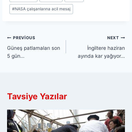
Tags:
#
NASA çalışanlarına acil mesaj
Yazı
PREVIOUS
NEXT
Güneş patlamaları son
İngiltere haziran
gezinmesi
5 gün…
ayında kar yağıyor…
Tavsiye Yazılar