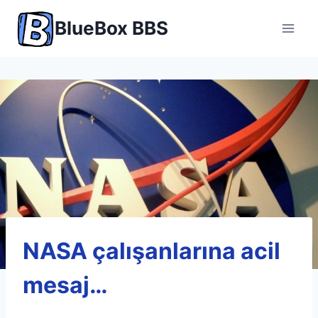
Skip
BlueBox BBS
to
content
NASA çalışanlarına acil
mesaj…