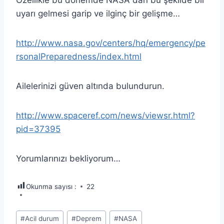
uyarı gelmesi garip ve ilginç bir gelişme…
http://www.nasa.gov/centers/hq/emergency/pe
rsonalPreparedness/index.html
Ailelerinizi güven altında bulundurun.
http://www.spaceref.com/news/viewsr.html?
pid=37395
Yorumlarınızı bekliyorum…
Okunma sayısı :
22
Post
#
Acil durum
#
Deprem
#
NASA