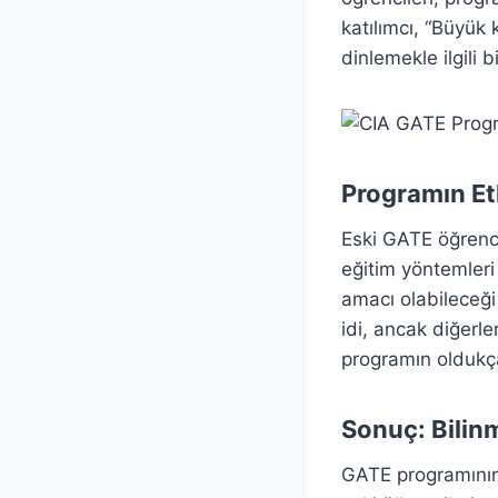
katılımcı, “Büyük 
dinlemekle ilgili b
Programın Et
Eski GATE öğrencil
eğitim yöntemleri
amacı olabileceği
idi, ancak diğerl
programın oldukça
Sonuç: Bilin
GATE programının,