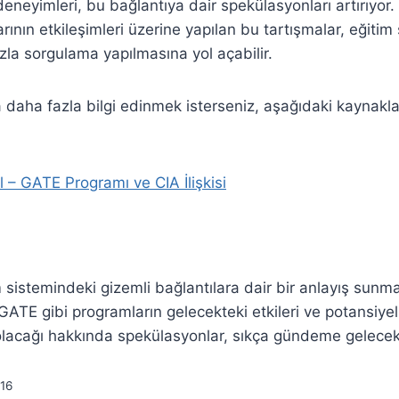
deneyimleri, bu bağlantıya dair spekülasyonları artırıyor. 
ının etkileşimleri üzerine yapılan bu tartışmalar, eğitim
la sorgulama yapılmasına yol açabilir.
daha fazla bilgi edinmek isterseniz, aşağıdaki kaynakl
l – GATE Programı ve CIA İlişkisi
 sistemindeki gizemli bağlantılara dair bir anlayış sunm
ATE gibi programların gelecekteki etkileri ve potansiyel 
olacağı hakkında spekülasyonlar, sıkça gündeme gelecekt
16