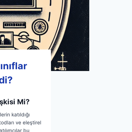
ınıflar
di?
şkisi Mi?
erin katıldığı
odları ve eleştirel
tılımcılar bu