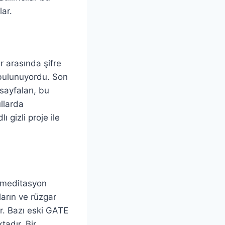
lar.
er arasında şifre
 bulunuyordu. Son
ayfaları, bu
ullarda
 gizli proje ile
e meditasyon
aların ve rüzgar
or. Bazı eski GATE
tadır. Bir