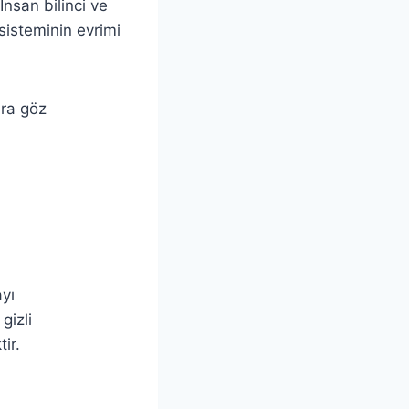
İnsan bilinci ve
 sisteminin evrimi
ara göz
ayı
gizli
ir.