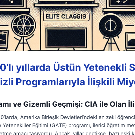
90’lı yıllarda Üstün Yetenekli S
izli Programlarıyla İlişkili Miy
ı ve Gizemli Geçmişi: CIA ile Olan İli
’larda, Amerika Birleşik Devletleri’ndeki en zeki öğrencil
 Yetenekliler Eğitimi (GATE) programı, ilerici öğretim met
tme amacı taşıyordu. Ancak, yıllar geçtikçe, bazı eski ka