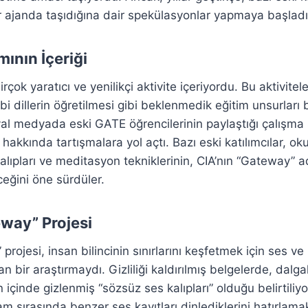
ir ajanda taşıdığına dair spekülasyonlar yapmaya başladı
ının İçeriği
çok yaratıcı ve yenilikçi aktivite içeriyordu. Bu aktivitel
bi dillerin öğretilmesi gibi beklenmedik eğitim unsurları
l medyada eski GATE öğrencilerinin paylaştığı çalışma s
akkında tartışmalara yol açtı. Bazı eski katılımcılar, ok
alıpları ve meditasyon tekniklerinin, CIA’nın “Gateway” adlı
ceğini öne sürdüler.
eway” Projesi
projesi, insan bilincinin sınırlarını keşfetmek için ses v
nan bir araştırmaydı. Gizliliği kaldırılmış belgelerde, dalg
n içinde gizlenmiş “sözsüz ses kalıpları” olduğu belirtiliy
am sırasında benzer ses kayıtları dinlediklerini hatırlamak