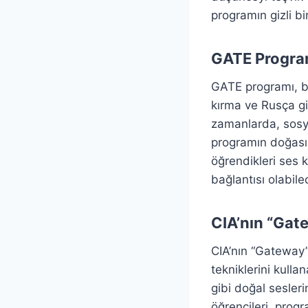
programın gizli b
GATE Program
GATE programı, bir
kırma ve Rusça gi
zamanlarda, sosya
programın doğası h
öğrendikleri ses k
bağlantısı olabile
CIA’nın “Gat
CIA’nın “Gateway” 
tekniklerini kulla
gibi doğal sesleri
öğrencileri, progr