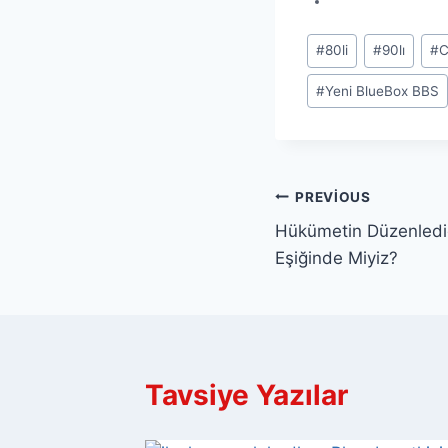
Post
#
80li
#
90lı
#
C
Tags:
#
Yeni BlueBox BBS
Yazı
PREVIOUS
Hükümetin Düzenlediğ
gezinmesi
Eşiğinde Miyiz?
Tavsiye Yazılar