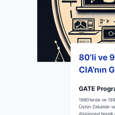
80’li ve 
CIA’nın G
GATE Program
1980’lerde ve 1990
Üstün Zekalılar ve
düşünceyi teşvik e