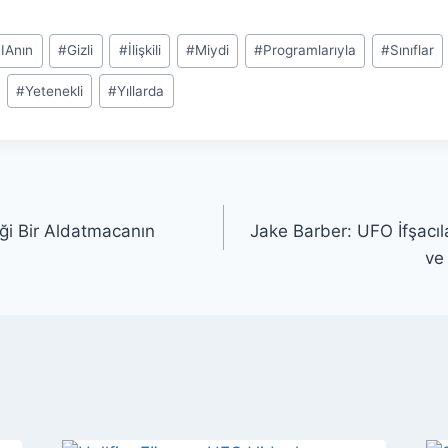
IAnın
#
Gizli
#
İlişkili
#
Miydi
#
Programlarıyla
#
Sınıflar
#
Yetenekli
#
Yıllarda
i Bir Aldatmacanın
Jake Barber: UFO İfşacıla
ve