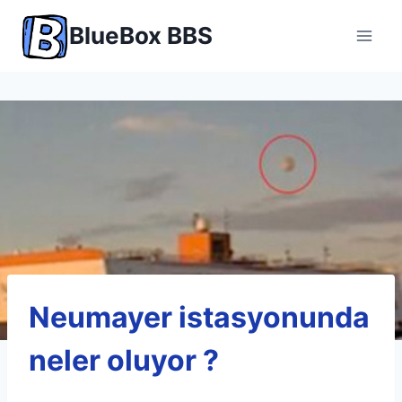
Skip
BlueBox BBS
to
content
Neumayer istasyonunda
neler oluyor ?