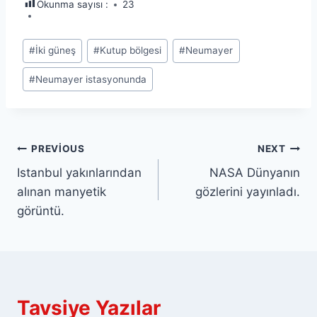
Okunma sayısı :
23
Post
#
İki güneş
#
Kutup bölgesi
#
Neumayer
Tags:
#
Neumayer istasyonunda
Yazı
PREVIOUS
NEXT
Istanbul yakınlarından
NASA Dünyanın
gezinmesi
alınan manyetik
gözlerini yayınladı.
görüntü.
Tavsiye Yazılar