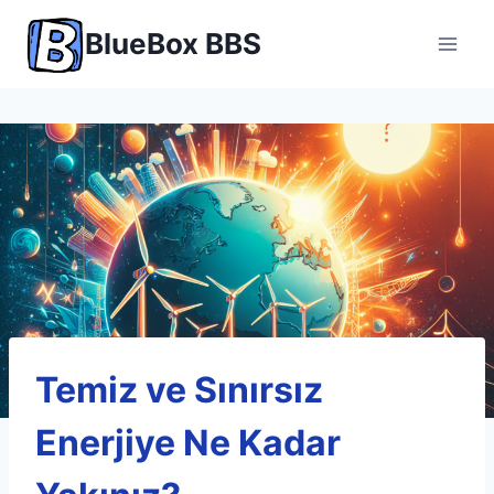
Skip
BlueBox BBS
to
content
Temiz ve Sınırsız
Enerjiye Ne Kadar