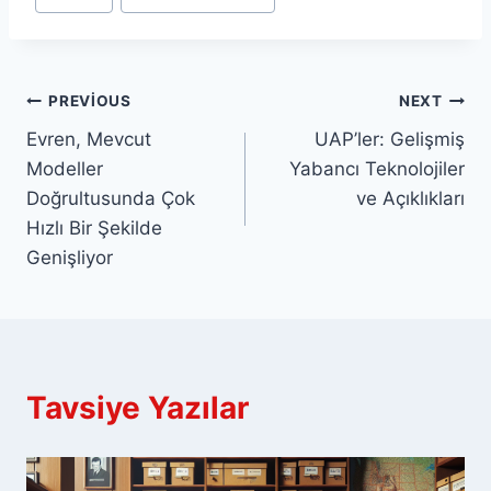
Yazı
PREVIOUS
NEXT
Evren, Mevcut
UAP’ler: Gelişmiş
gezinmesi
Modeller
Yabancı Teknolojiler
Doğrultusunda Çok
ve Açıklıkları
Hızlı Bir Şekilde
Genişliyor
Tavsiye Yazılar