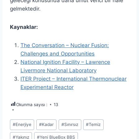
geleceği konusunda daha umut verici bir hale
gelmektedir.
Kaynaklar:
The Conversation – Nuclear Fusion:
Challenges and Opportunities
National Ignition Facility – Lawrence
Livermore National Laboratory
ITER Project – International Thermonuclear
Experimental Reactor
Okunma sayısı :
13
Post
#
Enerjiye
#
Kadar
#
Sınırsız
#
Temiz
Tags:
#
Yakınız
#
Yeni BlueBox BBS