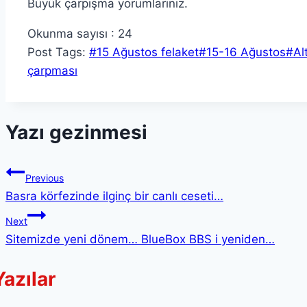
Büyük çarpışma yorumlarınız.
Okunma sayısı :
24
Post Tags:
#
15 Ağustos felaket
#
15-16 Ağustos
#
Al
çarpması
Yazı gezinmesi
Previous
Basra körfezinde ilginç bir canlı ceseti…
Next
Sitemizde yeni dönem… BlueBox BBS i yeniden…
azılar