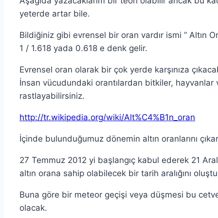
Aşağıda yazacaklarım bir teori olabilir ancak bu ka
yeterde artar bile.
Bildiğiniz gibi evrensel bir oran vardır ismi ” Altın O
1 / 1.618 yada 0.618 e denk gelir.
Evrensel oran olarak bir çok yerde karşınıza çıkacak
İnsan vücudundaki orantılardan bitkiler, hayvanlar
rastlayabilirsiniz.
http://tr.wikipedia.org/wiki/Alt%C4%B1n_oran
İçinde bulunduğumuz dönemin altın oranlarını çıkara
27 Temmuz 2012 yi başlangıç kabul ederek 21 Aralı
altın orana sahip olabilecek bir tarih aralığını oluştu
Buna göre bir meteor geçişi veya düşmesi bu cetve
olacak.