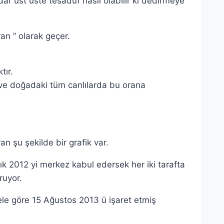
dar üst üste tesadüf nasıl olabilir ki dedirmeye
ran ” olarak geçer.
tır.
 ve doğadaki tüm canlılarda bu orana
n şu şekilde bir grafik var.
k 2012 yi merkez kabul edersek her iki tarafta
ruyor.
le göre 15 Ağustos 2013 ü işaret etmiş