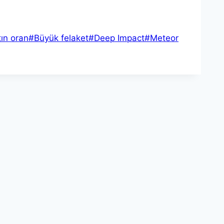
tın oran
#
Büyük felaket
#
Deep Impact
#
Meteor