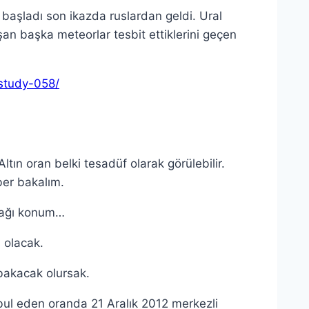
 başladı son ikazda ruslardan geldi. Ural
an başka meteorlar tesbit ettiklerini geçen
-study-058/
ltın oran belki tesadüf olarak görülebilir.
ber bakalım.
cağı konum…
 olacak.
bakacak olursak.
bul eden oranda 21 Aralık 2012 merkezli