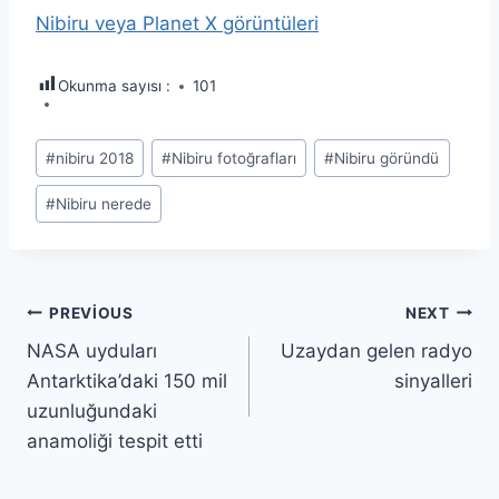
Nibiru veya Planet X görüntüleri
Okunma sayısı :
101
Post
#
nibiru 2018
#
Nibiru fotoğrafları
#
Nibiru göründü
Tags:
#
Nibiru nerede
Yazı
PREVIOUS
NEXT
NASA uyduları
Uzaydan gelen radyo
gezinmesi
Antarktika’daki 150 mil
sinyalleri
uzunluğundaki
anamoliği tespit etti