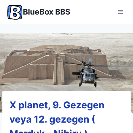
Skip
BlueBox BBS
to
content
X planet, 9. Gezegen
veya 12. gezegen (