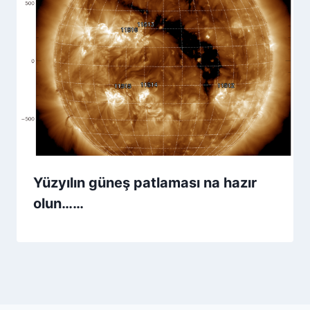
Yüzyılın güneş patlaması na hazır
olun……