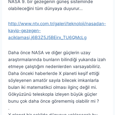
NASA 9. bir gezegenin güneş sisteminde
olabileceğini tüm dünyaya duyurur…
http://www.ntv.com.tr/galeri/teknoloji/nasadan-
kayip-gezegen-
aciklamasi,j6B3Z5J5BEirx_TU6QMcLg
Daha önce NASA ve diğer güçlerin uzay
araştırmalarında bunların bilindiği yukarıda izah
etmeye çalıştığım nedenlerden varsayabiliriz.
Daha önceki haberlerde X planeti keşif ettiği
söyleyenen amatör sayıla bilecek imkanlarla
bulan iki matematikci olması ilginç değil mi.
Gökyüzünü teleskopla izleyen büyük güçler
bunu çok daha önce görememiş olabilir mi ?
.