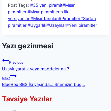
Post Tags:
#
35 yeni piramit
#
Mısır
piramitleri
#
Mısır piramitlerin ilk
versiyonları
#
Mısır tanrıları
#
Piramitler
#
Sudan
piramitleri
#
Uygarlık
#
Uzaylılar
#
Yeni piramitler
Yazı gezinmesi
Previous
Uzaylı yaratık veya maddeler mi ?
Next
BlueBox BBS İki yaşında… Sitemizin bug…
Tavsiye Yazılar