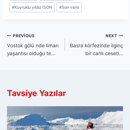
#
Kuyruklu yıldız ISON
#
Son varis
Yazı
PREVIOUS
NEXT
Vostok gölü nde liman
Basra körfezinde ilginç
gezinmesi
yaşantısı olduğu te…
bir canlı ceseti…
Tavsiye Yazılar