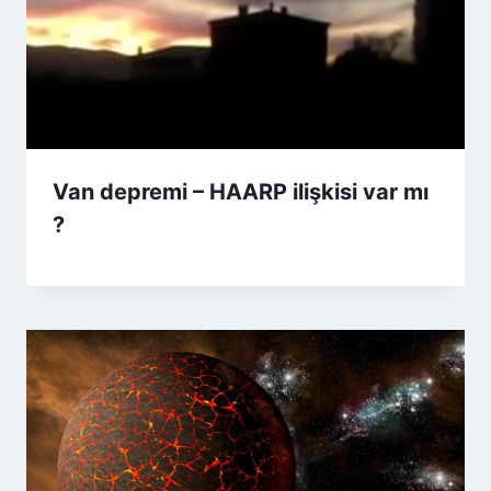
Van depremi – HAARP ilişkisi var mı
?