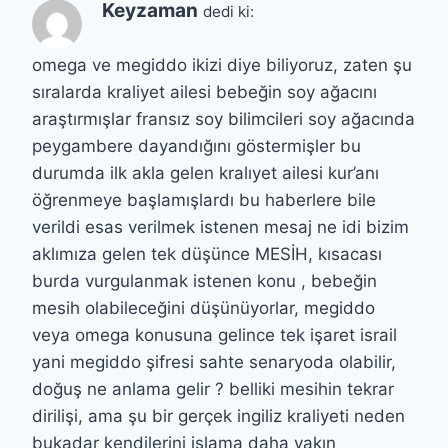
Keyzaman
dedi ki:
omega ve megiddo ikizi diye biliyoruz, zaten şu
sıralarda kraliyet ailesi bebeğin soy ağacını
araştırmışlar fransız soy bilimcileri soy ağacında
peygambere dayandığını göstermişler bu
durumda ilk akla gelen kralıyet ailesi kur’anı
öğrenmeye başlamışlardı bu haberlere bile
verildi esas verilmek istenen mesaj ne idi bizim
aklımıza gelen tek düşünce MESİH, kısacası
burda vurgulanmak istenen konu , bebeğin
mesih olabileceğini düşünüyorlar, megiddo
veya omega konusuna gelince tek işaret israil
yani megiddo şifresi sahte senaryoda olabilir,
doğuş ne anlama gelir ? belliki mesihin tekrar
dirilişi, ama şu bir gerçek ingiliz kraliyeti neden
bukadar kendilerini islama daha yakın