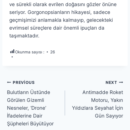
ve sürekli olarak evrilen doğasını gözler önüne
seriyor. Gorgonopsianların hikayesi, sadece
geçmişimizi anlamakla kalmayıp, gelecekteki
evrimsel süreçlere dair önemli ipuçları da
taşımaktadır.
Okunma sayısı :
26
Yazı
PREVIOUS
NEXT
Bulutların Üstünde
Antimadde Roket
gezinmesi
Görülen Gizemli
Motoru, Yakın
Nesneler, ‘Drone’
Yıldızlara Seyahat İçin
İfadelerine Dair
Gün Sayıyor
Şüpheleri Büyütüyor