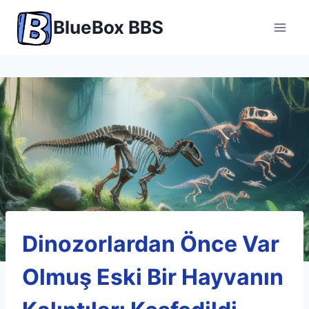
Skip
BlueBox BBS
to
content
Dinozorlardan Önce Var
Olmuş Eski Bir Hayvanın