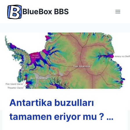
Skip
BlueBox BBS
to
content
Antartika buzulları
tamamen eriyor mu ? …