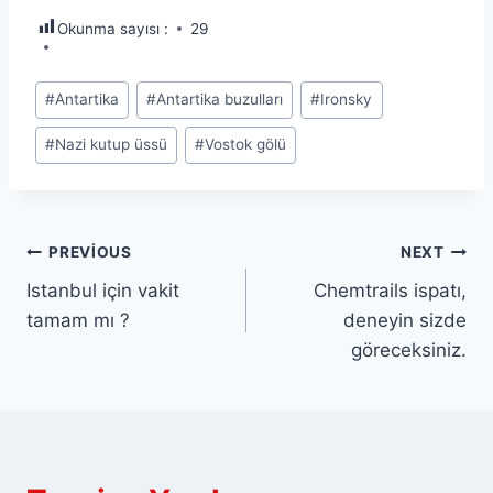
Okunma sayısı :
29
Post
#
Antartika
#
Antartika buzulları
#
Ironsky
Tags:
#
Nazi kutup üssü
#
Vostok gölü
Yazı
PREVIOUS
NEXT
Istanbul için vakit
Chemtrails ispatı,
gezinmesi
tamam mı ?
deneyin sizde
göreceksiniz.