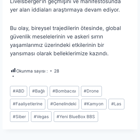
Livelsberger’in geçmişini ve manifestosunda
yer alan iddiaları araştırmaya devam ediyor.
Bu olay, bireysel trajedilerin ötesinde, global
güvenlik meselelerinin ve askeri sırrın
yaşamlarımız üzerindeki etkilerinin bir
yansıması olarak belleklerimize kazındı.
Okunma sayısı :
28
Post
#
ABD
#
Bağlı
#
Bombacısı
#
Drone
Tags:
#
Faaliyetlerine
#
Genelindeki
#
Kamyon
#
Las
#
Siber
#
Vegas
#
Yeni BlueBox BBS