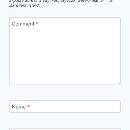
E-posta adresiniz yayınlanmayacak.
Gerekli alanlar
*
ile
işaretlenmişlerdir
Comment
*
Name
*