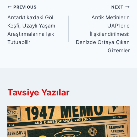
Yazı
PREVIOUS
NEXT
Antarktika’daki Göl
Antik Metinlerin
gezinmesi
Keşfi, Uzaylı Yaşam
UAP’lerle
Araştırmalarına Işık
İlişkilendirilmesi:
Tutuabilir
Denizde Ortaya Çıkan
Gizemler
Tavsiye Yazılar