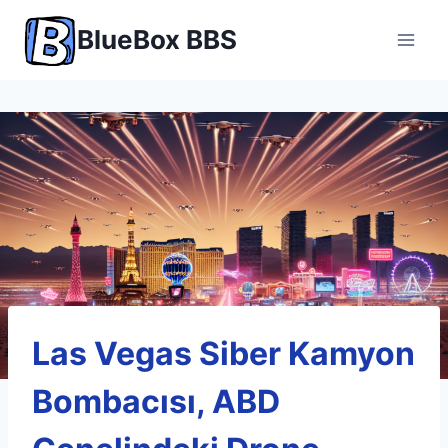
Skip
BlueBox BBS
to
content
Las Vegas Siber Kamyon
Bombacısı, ABD