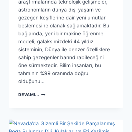
araştırmalarında teknolojik gelişmeler,
astronomların dünya dışı yaşam ve
gezegen keşiflerine dair yeni umutlar
beslemesine olanak sağlamaktadır. Bu
bağlamda, yeni bir makine öğrenme
modeli, galaksimizdeki 44 yıldız
sisteminin, Dünya ile benzer özelliklere
sahip gezegenler barındırabileceğini
öne sürmektedir. Bilim insanları, bu
tahminin %99 oranında doğru
olduğunu…
SAMANYOLU
DEVAMI...
GALAKSISI’NDE
DÜNYA
BENZERI
44
GEZEGEN
BULUNDU