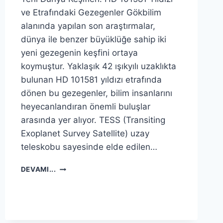
ve Etrafındaki Gezegenler Gökbilim
alanında yapılan son araştırmalar,
dünya ile benzer büyüklüğe sahip iki
yeni gezegenin keşfini ortaya
koymuştur. Yaklaşık 42 ışıkyılı uzaklıkta
bulunan HD 101581 yıldızı etrafında
dönen bu gezegenler, bilim insanlarını
heyecanlandıran önemli buluşlar
arasında yer alıyor. TESS (Transiting
Exoplanet Survey Satellite) uzay
teleskobu sayesinde elde edilen…
BIZE
DEVAMI...
YAKIN
BIR
YILDIZIN
ETRAFINDA
IKI