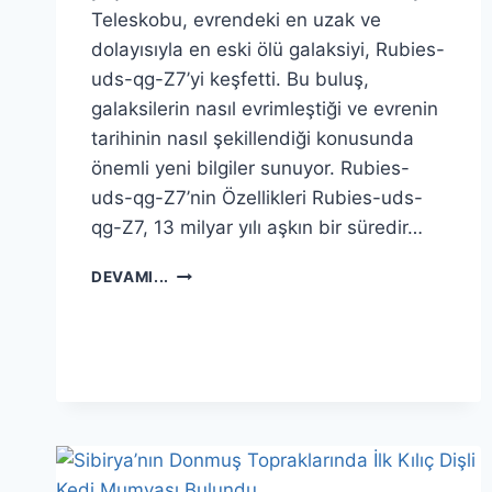
Teleskobu, evrendeki en uzak ve
dolayısıyla en eski ölü galaksiyi, Rubies-
uds-qg-Z7’yi keşfetti. Bu buluş,
galaksilerin nasıl evrimleştiği ve evrenin
tarihinin nasıl şekillendiği konusunda
önemli yeni bilgiler sunuyor. Rubies-
uds-qg-Z7’nin Özellikleri Rubies-uds-
qg-Z7, 13 milyar yılı aşkın bir süredir…
EVRENI
DEVAMI...
SARSAN
KEŞIF:
EN
ESKI
BÜYÜK
ÖLÜMCÜL
GALAKSI
BULUNDU