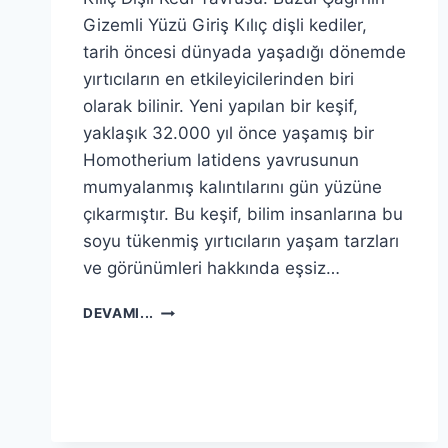
Gizemli Yüzü Giriş Kılıç dişli kediler,
tarih öncesi dünyada yaşadığı dönemde
yırtıcıların en etkileyicilerinden biri
olarak bilinir. Yeni yapılan bir keşif,
yaklaşık 32.000 yıl önce yaşamış bir
Homotherium latidens yavrusunun
mumyalanmış kalıntılarını gün yüzüne
çıkarmıştır. Bu keşif, bilim insanlarına bu
soyu tükenmiş yırtıcıların yaşam tarzları
ve görünümleri hakkında eşsiz…
SIBIRYA’NIN
DEVAMI...
DONMUŞ
TOPRAKLARINDA
İLK
KILIÇ
DIŞLI
KEDI