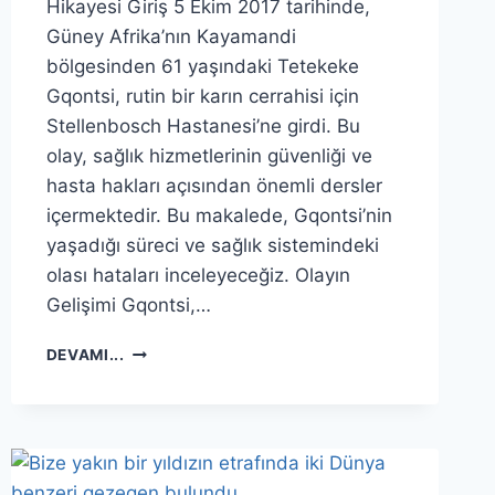
Hikayesi Giriş 5 Ekim 2017 tarihinde,
Güney Afrika’nın Kayamandi
bölgesinden 61 yaşındaki Tetekeke
Gqontsi, rutin bir karın cerrahisi için
Stellenbosch Hastanesi’ne girdi. Bu
olay, sağlık hizmetlerinin güvenliği ve
hasta hakları açısından önemli dersler
içermektedir. Bu makalede, Gqontsi’nin
yaşadığı süreci ve sağlık sistemindeki
olası hataları inceleyeceğiz. Olayın
Gelişimi Gqontsi,…
HASTANE
DEVAMI...
HASTALARI
GIZEMLI
ŞEKILDE
KAYBOLDU,
TAVANDA
ÖLÜ