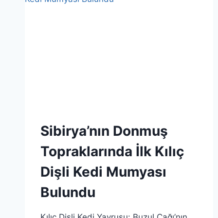
Sibirya’nın Donmuş
Topraklarında İlk Kılıç
Dişli Kedi Mumyası
Bulundu
Kılıç Dişli Kedi Yavrusu: Buzul Çağı’nın