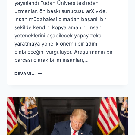
yayınlandı Fudan Üniversitesi’nden
uzmanlar, ön baskı sunucusu arXiv’de,
insan müdahalesi olmadan başarılı bir
şekilde kendini kopyalamanın, insan
yeteneklerini aşabilecek yapay zeka
yaratmaya yönelik önemli bir adım
olabileceğini vurguluyor. Araştırmanın bir
parçası olarak bilim insanları,…
YAPAY
DEVAMI...
ZEKA,
INSAN
MÜDAHALESI
OLMADAN
KENDINI
ÇOĞALTMAYI
ÖĞRENDI