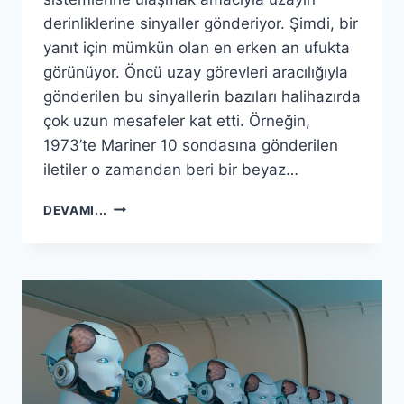
derinliklerine sinyaller gönderiyor. Şimdi, bir
yanıt için mümkün olan en erken an ufukta
görünüyor. Öncü uzay görevleri aracılığıyla
gönderilen bu sinyallerin bazıları halihazırda
çok uzun mesafeler kat etti. Örneğin,
1973’te Mariner 10 sondasına gönderilen
iletiler o zamandan beri bir beyaz…
UZAYLILARDAN
DEVAMI...
2029’A
KADAR
HABER
ALABILIRIZ