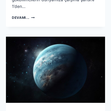
1’den…
BIR
DEVAMI...
ASTEROITIN
2032’DE
DÜNYA’YI
ETKILEME
ŞANSI
%
1