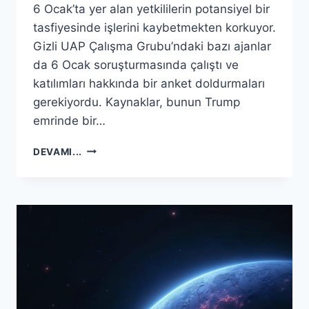
6 Ocak’ta yer alan yetkililerin potansiyel bir
tasfiyesinde işlerini kaybetmekten korkuyor.
Gizli UAP Çalışma Grubu’ndaki bazı ajanlar
da 6 Ocak soruşturmasında çalıştı ve
katılımları hakkında bir anket doldurmaları
gerekiyordu. Kaynaklar, bunun Trump
emrinde bir…
UFO’LARI
DEVAMI...
ARAŞTIRAN
FBI
AJANLARI
POTANSIYEL
TASFIYE
ORTASINDA
IŞ
KAYBINDAN
KORKAR