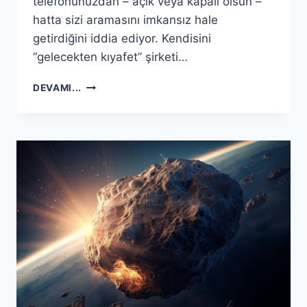
telefonunuzdan – açık veya kapalı olsun –
hatta sizi aramasını imkansız hale
getirdiğini iddia ediyor. Kendisini
“gelecekten kıyafet” şirketi…
GÜMÜŞ
DEVAMI...
EŞOFMAN,
KOMPLO
TEORISYENI
IÇIN
RADYO
DALGALARINI
ENGELLER