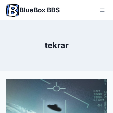
Skip
BlueBox BBS
to
content
tekrar