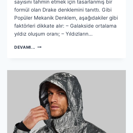
sayısını tahmin etmek için tasarlanmış bir
formül olan Drake denklemini tanıttı. Gibi
Popüler Mekanik Denklem, aşağıdakiler gibi
faktörleri dikkate alır: – Galakside ortalama
yıldız oluşum oranı; – Yıldızların…
PARALEL
DEVAMI...
BIR
EVRENDEN
UZAYLILAR
VAR
OLABILIR,
ANCAK
BUNU
BILMIYORUZ