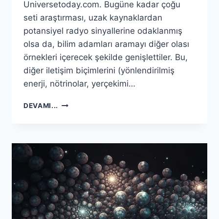
Universetoday.com. Bugüne kadar çoğu
seti araştırması, uzak kaynaklardan
potansiyel radyo sinyallerine odaklanmış
olsa da, bilim adamları aramayı diğer olası
örnekleri içerecek şekilde genişlettiler. Bu,
diğer iletişim biçimlerini (yönlendirilmiş
enerji, nötrinolar, yerçekimi…
DYSON
DEVAMI...
KÜRE
ADAYININ
YÜKSEK
ÇÖZÜNÜRLÜKLÜ
GÖRÜNTÜLEMESI
HIÇBIR
RADYO
SINYALI
GÖSTERMEZ