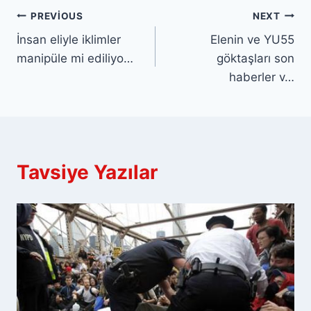
Yazı
PREVIOUS
NEXT
İnsan eliyle iklimler
Elenin ve YU55
gezinmesi
manipüle mi ediliyo…
göktaşları son
haberler v…
Tavsiye Yazılar