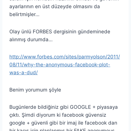
ayarlarının en üst düzeyde olmasını da
belirtmişler…
Olay ünlü FORBES dergisinin gündeminede
alınmış durumda…
http://www.forbes.com/sites/parmyolson/2011/
08/11/why-the-anonymous-facebook-plot-
was-a-dud/
Benim yorumum şöyle
Bugünlerde bildiğiniz gibi GOOGLE + piyasaya
çıktı. Şimdi diyorum ki facebook güvensiz
google + güvenli gibi bir imaj ile facebook dan
bir kaçış için planlanmış bir FAKE anonymous