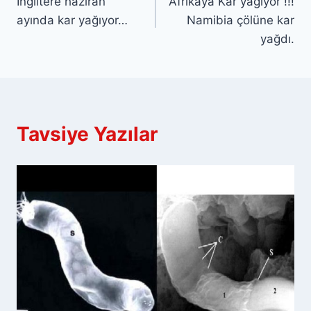
İngiltere haziran
Afrikaya Kar yağıyor !!!
gezinmesi
ayında kar yağıyor…
Namibia çölüne kar
yağdı.
Tavsiye Yazılar