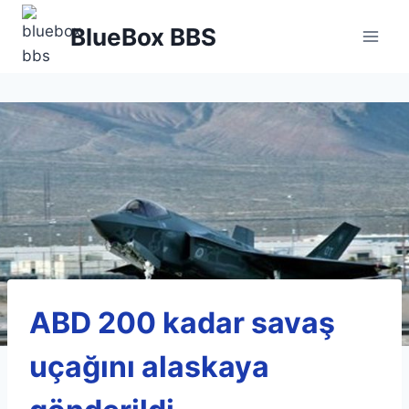
Skip
BlueBox BBS
to
content
ABD 200 kadar savaş
uçağını alaskaya