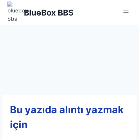
Skip
BlueBox BBS
to
content
Bu yazıda alıntı yazmak
için