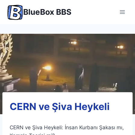
Skip
BlueBox BBS
to
content
CERN ve Şiva Heykeli
CERN ve Şiva Heykeli: İnsan Kurbanı Şakası mı,