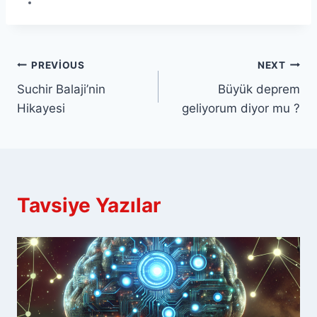
Yazı
PREVIOUS
NEXT
Suchir Balaji’nin
Büyük deprem
gezinmesi
Hikayesi
geliyorum diyor mu ?
Tavsiye Yazılar