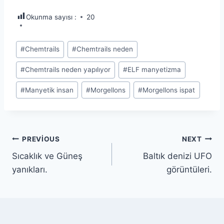
Okunma sayısı :
20
Post
#
Chemtrails
#
Chemtrails neden
Tags:
#
Chemtrails neden yapılıyor
#
ELF manyetizma
#
Manyetik insan
#
Morgellons
#
Morgellons ispat
Yazı
PREVIOUS
NEXT
Sıcaklık ve Güneş
Baltık denizi UFO
gezinmesi
yanıkları.
görüntüleri.