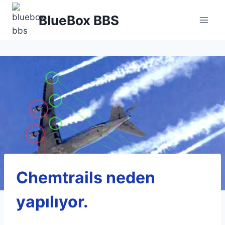
Skip
BlueBox BBS
to
content
Chemtrails neden
yapılıyor.