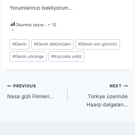
Yorumlarınızı bekliyorum…
Okunma sayısı :
12
Post
#
Elenin
#
Elenin döküntüleri
#
Elenin son görüntü
Tags:
#
Elenin yörünge
#
Kuyruklu yıldız
Yazı
PREVIOUS
NEXT
Nasa gizli Filmleri…
Türkiye üzerinde
gezinmesi
Haarp dalgaları…