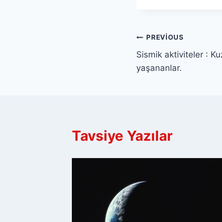
Yazı
PREVIOUS
Sismik aktiviteler : 
gezinmesi
yaşananlar.
Tavsiye Yazılar