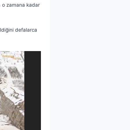
da o zamana kadar
diğini defalarca