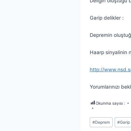
Deliğin oluştuğu 
Garip delikler :
Depremin oluştuğ
Haarp sinyalinin n
http://www.nsd.s
Yorumlarınızı be
Okunma sayısı :
Post
#
Deprem
#
Garip 
Tags: