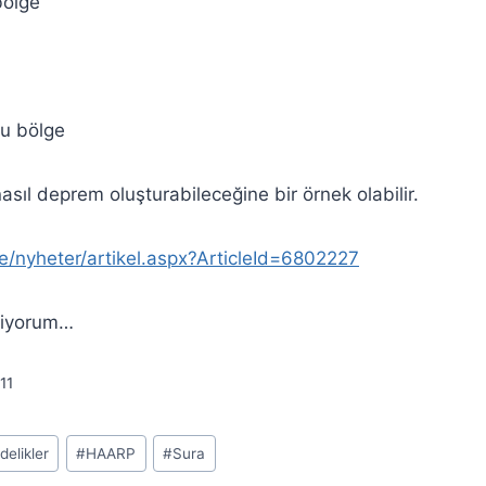
bölge
u bölge
asıl deprem oluşturabileceğine bir örnek olabilir.
e/nyheter/artikel.aspx?ArticleId=6802227
kliyorum…
11
delikler
#
HAARP
#
Sura