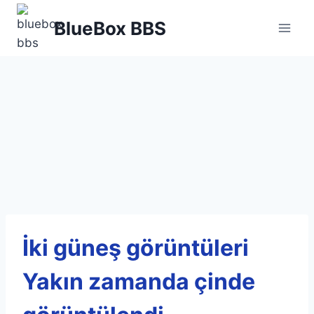
Skip
BlueBox BBS
to
content
İki güneş görüntüleri
Yakın zamanda çinde