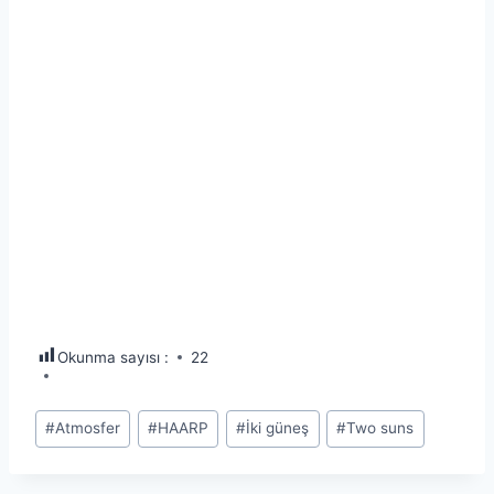
Okunma sayısı :
22
Post
#
Atmosfer
#
HAARP
#
İki güneş
#
Two suns
Tags: