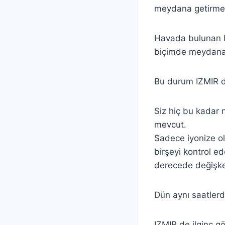
meydana getirmele
Havada bulunan ba
biçimde meydana 
Bu durum IZMIR d
Siz hiç bu kadar 
mevcut.
Sadece iyonize ol
birşeyi kontrol e
derecede değişk
Dün aynı saatler
IZMIR de ilginç g