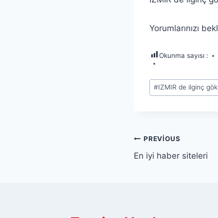
Yorumlarınızı bek
Okunma sayısı :
Post
#
IZMIR de ilginç gö
Tags:
Yazı
PREVIOUS
En iyi haber siteleri
gezinmesi