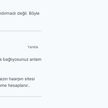
ırmadı değil. Böyle
Yanıtla
rpa bağlıyosunuz anlam
zın haarpın sitesi
enme hesaplanır..