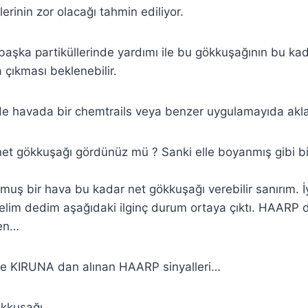
rinin zor olacağı tahmin ediliyor.
şka partiküllerinde yardımı ile bu gökkuşağının bu kad
çıkması beklenebilir.
e havada bir chemtrails veya benzer uygulamayıda akla 
net gökkuşağı gördünüz mü ? Sanki elle boyanmış gibi b
muş bir hava bu kadar net gökkuşağı verebilir sanırım. 
delim dedim aşağıdaki ilginç durum ortaya çıktı. HAARP d
en…
de KIRUNA dan alınan HAARP sinyalleri…
ökkuşağı