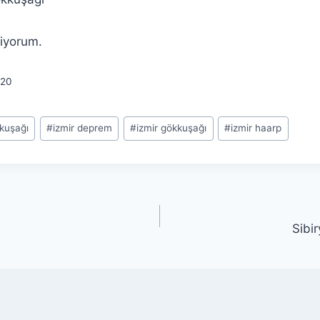
liyorum.
20
kkuşağı
#
izmir deprem
#
izmir gökkuşağı
#
izmir haarp
Sibi