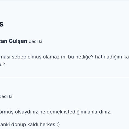
s
can Gülşen
dedi ki:
ması sebep olmuş olamaz mı bu netliğe? hatırladığım kad
du?
dedi ki:
örmüş olsaydınız ne demek istediğimi anlardınız.
anki donup kaldı herkes :)