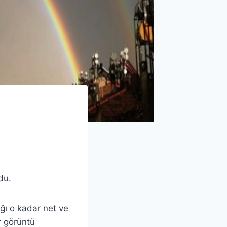
du.
ğı o kadar net ve
r görüntü