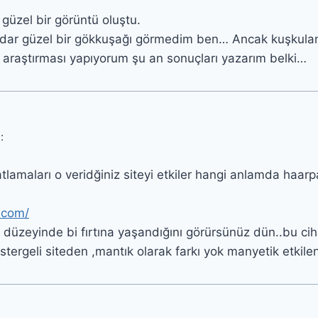
güzel bir görüntü oluştu.
ar güzel bir gökkuşağı görmedim ben… Ancak kuşkuland
 araştırması yapıyorum şu an sonuçları yazarım belki…
:
lamaları o veridğiniz siteyi etkiler hangi anlamda haa
.com/
düzeyinde bi fırtına yaşandığını görürsünüz dün..bu ciha
ostergeli siteden ,mantık olarak farkı yok manyetik etkil