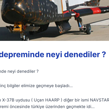
depreminde neyi denediler ?
de neyi denediler ?
lginç bilgiler elimize geçmeye başladı…
olan X-37B uydusu ( Uçan HAARP ) diğer bir ismi NAVSTA
emi öncesinde türkiye üzerinden geçmekte idi…