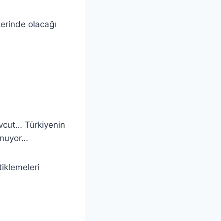
rinde olacağı
vcut… Türkiyenin
lunuyor…
tiklemeleri