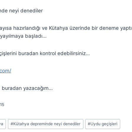
de neyi denediler
ısa hazırlandığı ve Kütahya üzerinde bir deneme yaptığ
e yayılmaya başladı…
şlerini buradan kontrol edebilirsiniz…
.com/
çe buradan yazacağım…
15
ya
#
Kütahya depreminde neyi denediler
#
Uydu geçişleri