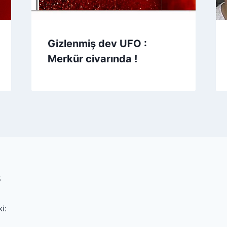
Gizlenmiş dev UFO :
Merkür civarında !
s
ki: