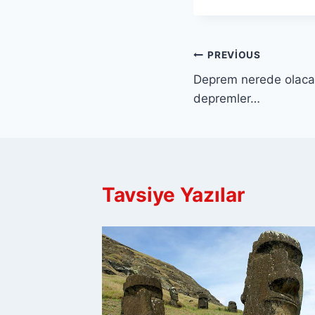
Yazı
PREVIOUS
Deprem nerede olaca
gezinmesi
depremler…
Tavsiye Yazılar