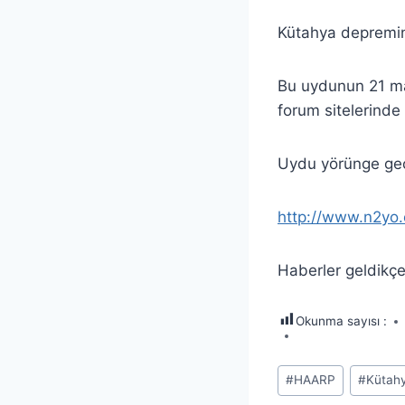
Kütahya depremin
Bu uydunun 21 may
forum sitelerind
Uydu yörünge geçi
http://www.n2yo
Haberler geldik
Okunma sayısı :
Post
#
HAARP
#
Kütah
Tags: