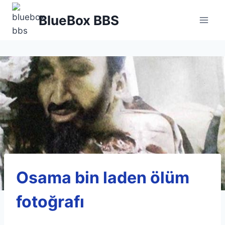
Skip
BlueBox BBS
to
content
Osama bin laden ölüm
fotoğrafı