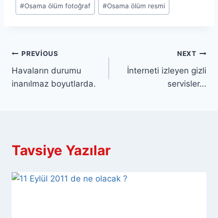
#
Osama ölüm fotoğraf
#
Osama ölüm resmi
Yazı
PREVIOUS
NEXT
Havaların durumu
İnterneti izleyen gizli
gezinmesi
inanılmaz boyutlarda.
servisler…
Tavsiye Yazılar