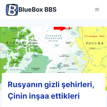
Skip
BlueBox BBS
to
content
Rusyanın gizli şehirleri,
Çinin inşaa ettikleri