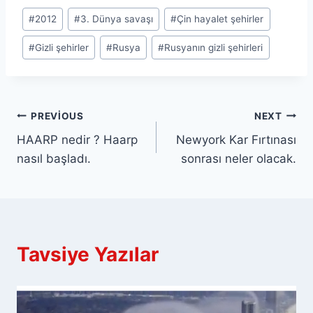
Post
#
2012
#
3. Dünya savaşı
#
Çin hayalet şehirler
Tags:
#
Gizli şehirler
#
Rusya
#
Rusyanın gizli şehirleri
Yazı
PREVIOUS
NEXT
HAARP nedir ? Haarp
Newyork Kar Fırtınası
gezinmesi
nasıl başladı.
sonrası neler olacak.
Tavsiye Yazılar