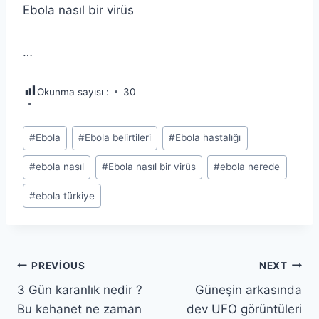
Ebola nasıl bir virüs
…
Okunma sayısı :
30
Post
#
Ebola
#
Ebola belirtileri
#
Ebola hastalığı
Tags:
#
ebola nasıl
#
Ebola nasıl bir virüs
#
ebola nerede
#
ebola türkiye
Yazı
PREVIOUS
NEXT
3 Gün karanlık nedir ?
Güneşin arkasında
gezinmesi
Bu kehanet ne zaman
dev UFO görüntüleri