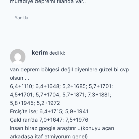
muradiye depremi filanda var..
Yanıtla
kerim
dedi ki:
van deprem bölgesi değil diyenlere güzel bi cvp
olsun …
6,4+1110; 6,4+1648; 5,2+1685; 5,7+1701;
4,5+1701; 5,7+1704; 5,7+1871; 7,3+1881;
5,8+1945; 5,2+1972
Erciş’te ise; 6,4+1715; 5,9+1941
Çaldıran’da 7,0+1647; 7,5+1976
insan biraz google araştırır ..(konuyu açan
arkadaşa itaf etmiyorum genel)