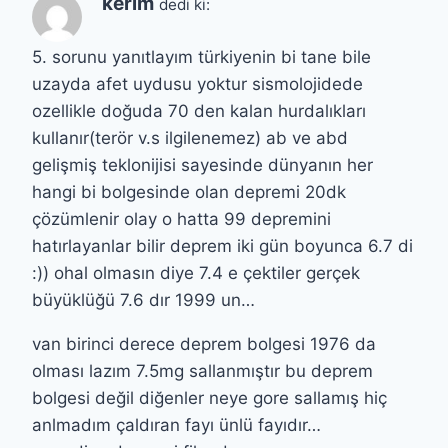
kerim
dedi ki:
5. sorunu yanıtlayım türkiyenin bi tane bile
uzayda afet uydusu yoktur sismolojidede
ozellikle doğuda 70 den kalan hurdalıkları
kullanır(terör v.s ilgilenemez) ab ve abd
gelişmiş teklonijisi sayesinde dünyanın her
hangi bi bolgesinde olan depremi 20dk
çözümlenir olay o hatta 99 depremini
hatırlayanlar bilir deprem iki gün boyunca 6.7 di
:)) ohal olmasın diye 7.4 e çektiler gerçek
büyüklüğü 7.6 dır 1999 un…
van birinci derece deprem bolgesi 1976 da
olması lazım 7.5mg sallanmıştır bu deprem
bolgesi değil diğenler neye gore sallamış hiç
anlmadım çaldıran fayı ünlü fayıdır…