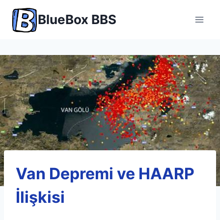
Skip
BlueBox BBS
to
content
Van Depremi ve HAARP
İlişkisi