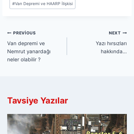
#
Van Depremi ve HAARP İlişkisi
Yazı
PREVIOUS
NEXT
Van depremi ve
Yazı hırsızları
gezinmesi
Nemrut yanardağı
hakkında…
neler olabilir ?
Tavsiye Yazılar