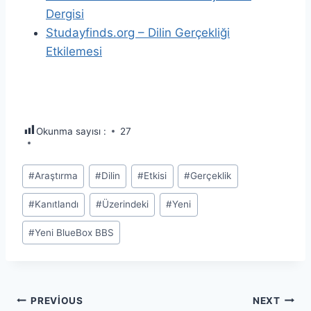
Dergisi
Studayfinds.org – Dilin Gerçekliği
Etkilemesi
Okunma sayısı :
27
Post
#
Araştırma
#
Dilin
#
Etkisi
#
Gerçeklik
Tags:
#
Kanıtlandı
#
Üzerindeki
#
Yeni
#
Yeni BlueBox BBS
Yazı
PREVIOUS
NEXT