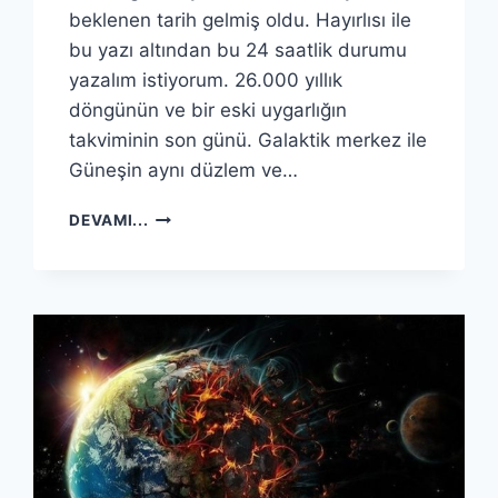
beklenen tarih gelmiş oldu. Hayırlısı ile
bu yazı altından bu 24 saatlik durumu
yazalım istiyorum. 26.000 yıllık
döngünün ve bir eski uygarlığın
takviminin son günü. Galaktik merkez ile
Güneşin aynı düzlem ve…
21
DEVAMI...
ARALIK
BAŞLADI…
ŞU
YAZIYI
YAZDIĞIM
SIRADA…