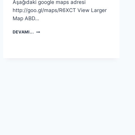
Aşağıdaki google maps adresi
http://goo.gl/maps/R6XCT View Larger
Map ABD…
147
DEVAMI...
GÜN
–
147
DAYS
21
ARALIK
2012