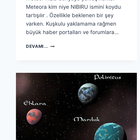
Meteora kim niye NIBIRU ismini koydu
tartışılır . Özellikle beklenen bir şey
varken. Kuşkulu yaklamama rağmen
büyük haber portalları ve forumlara…
NIBIRU
DEVAMI...
GÖRÜNDÜ
:
BU
BAŞLIK
IÇIN
BEKLEYEN
MILYONLAR
VAR…