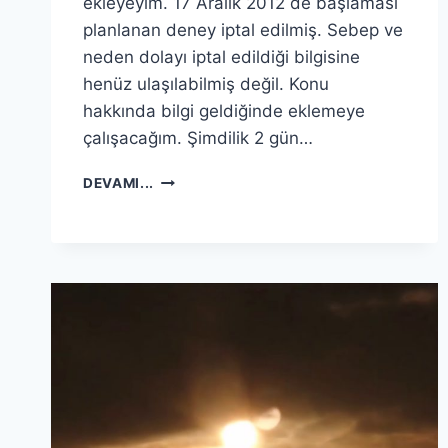
ekleyeyim. 17 Aralık 2012 de başlaması
planlanan deney iptal edilmiş. Sebep ve
neden dolayı iptal edildiği bilgisine
henüz ulaşılabilmiş değil. Konu
hakkında bilgi geldiğinde eklemeye
çalışacağım. Şimdilik 2 gün…
21
DEVAMI...
ARALIK
SONRASI
NELER
OLUYOR
?