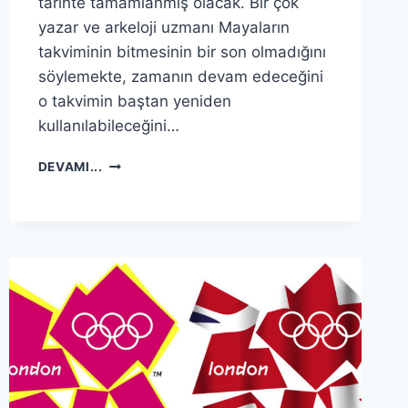
tarihte tamamlanmış olacak. Bir çok
yazar ve arkeloji uzmanı Mayaların
takviminin bitmesinin bir son olmadığını
söylemekte, zamanın devam edeceğini
o takvimin baştan yeniden
kullanılabileceğini…
21
DEVAMI...
ARALIK
2012
DE
NE
OLACAK
?