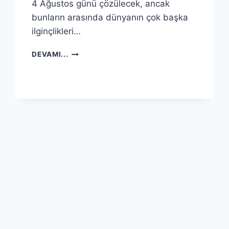
4 Ağustos günü çözülecek, ancak
bunların arasında dünyanın çok başka
ilginçlikleri…
DÜNYANIN
DEVAMI...
SONUNA
GELINIYOR
MU
?