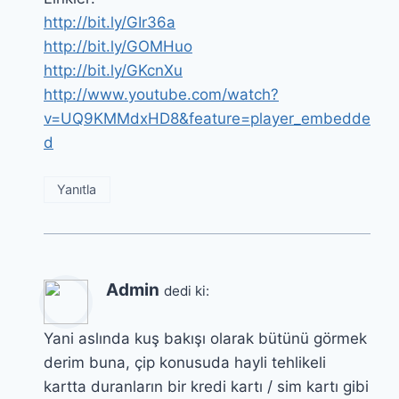
http://bit.ly/GIr36a
http://bit.ly/GOMHuo
http://bit.ly/GKcnXu
http://www.youtube.com/watch?
v=UQ9KMMdxHD8&feature=player_embedde
d
Yanıtla
Admin
dedi ki:
Yani aslında kuş bakışı olarak bütünü görmek
derim buna, çip konusuda hayli tehlikeli
kartta duranların bir kredi kartı / sim kartı gibi