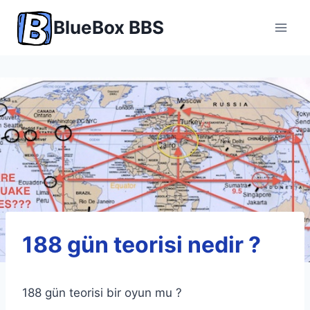
Skip
BlueBox BBS
to
content
188 gün teorisi nedir ?
188 gün teorisi bir oyun mu ?