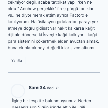
çekmiyor değil, acaba tatbikat yapılırken ne
oldu ” Aouhow gerçekkk” fln :) görgü tanıkları
vs.. ne diyor merak ettim ayrıca Factorx e
katılıyorum. Halüsilasyon gıdalardan parayı yok
etmeye doğru gidişat var nakit kalkarsa kağıt
dijitale dönerse ki İsveçte kağıt kalkıyor… kağıt
para sistemini çökertmek elden avuçtan almak,
buna ek olarak neyi değerli kılar sizce altınmı..
Yanıtla
Sami34
dedi ki:
İlginç bir tespitte bulunmuşsunuz. Neden
derseniz son 5 gün içinde altın ile ilgili