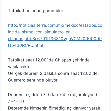
Tatbikat anından görüntüler
http://noticias.terra.com.mx/mexico/estados/co
incide-sismo-con-simulacro-en-
chiapas,a0b8c6791f136310VgnVCM20000099
f154d0RCRD.html
Tatbikat saat 12.00`de Chiapas şehrinde
yapılacaktı…
Gerçek deprem 2 dakika sonra saat 12.02 de,
Guerrero şehrinde oluyor…
Depremin şiddeti 7.9 dan 7.4 e düşürülüyor. (
7+4=11)
Depremde kimsenin ölmediği açıklanıyor yaralı