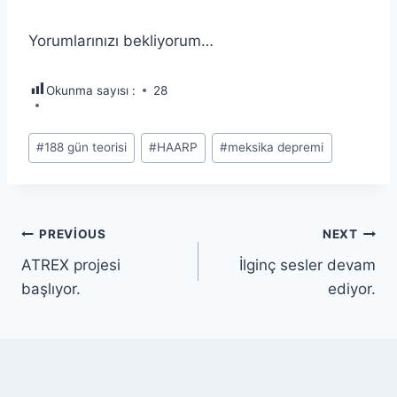
Yorumlarınızı bekliyorum…
Okunma sayısı :
28
Post
#
188 gün teorisi
#
HAARP
#
meksika depremi
Tags:
Yazı
PREVIOUS
NEXT
ATREX projesi
İlginç sesler devam
gezinmesi
başlıyor.
ediyor.