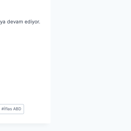
aya devam ediyor.
#
İflas ABD