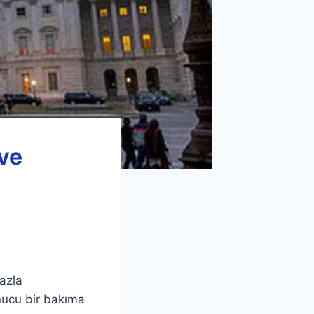
 ve
azla
nucu bir bakıma