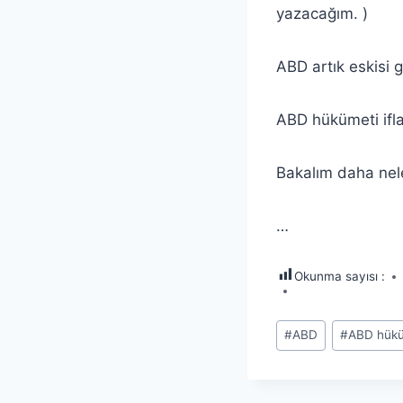
yazacağım. )
ABD artık eskisi 
ABD hükümeti ifla
Bakalım daha nel
…
Okunma sayısı :
Post
#
ABD
#
ABD hüküm
Tags: