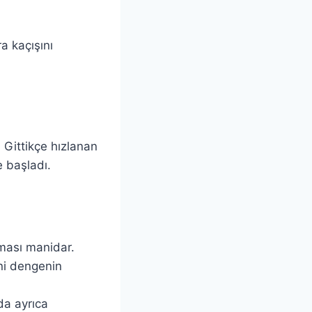
a kaçışını
. Gittikçe hızlanan
 başladı.
aması manidar.
ni dengenin
da ayrıca