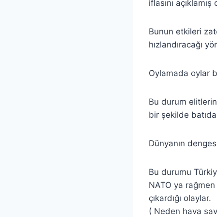
iflasını açıklamış 
Bunun etkileri z
hızlandıracağı y
Oylamada oylar b
Bu durum elitlerin
bir şekilde batıd
Dünyanın dengesi 
Bu durumu Türkiye
NATO ya rağmen Ç
çıkardığı olaylar.
( Neden hava savu