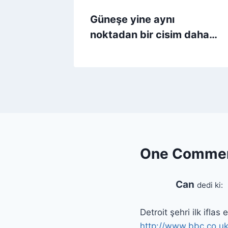
Güneşe yine aynı
noktadan bir cisim daha…
One Comme
Can
dedi ki:
Detroit şehri ilk iflas
http://www.bbc.co.uk