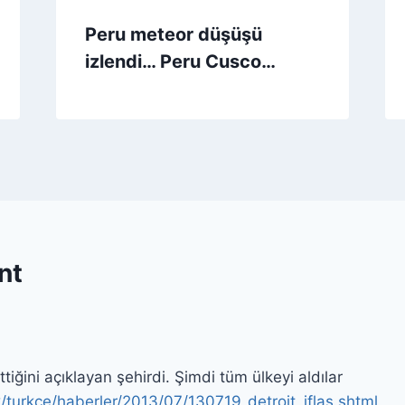
Peru meteor düşüşü
izlendi… Peru Cusco…
nt
 ettiğini açıklayan şehirdi. Şimdi tüm ülkeyi aldılar
/turkce/haberler/2013/07/130719_detroit_iflas.shtml