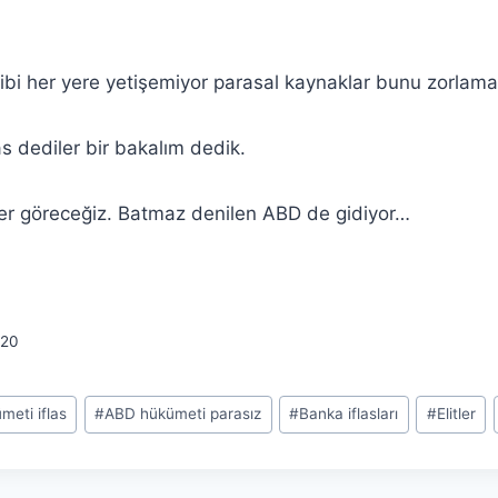
gibi her yere yetişemiyor parasal kaynaklar bunu zorlam
s dediler bir bakalım dedik.
er göreceğiz. Batmaz denilen ABD de gidiyor…
20
eti iflas
#
ABD hükümeti parasız
#
Banka iflasları
#
Elitler