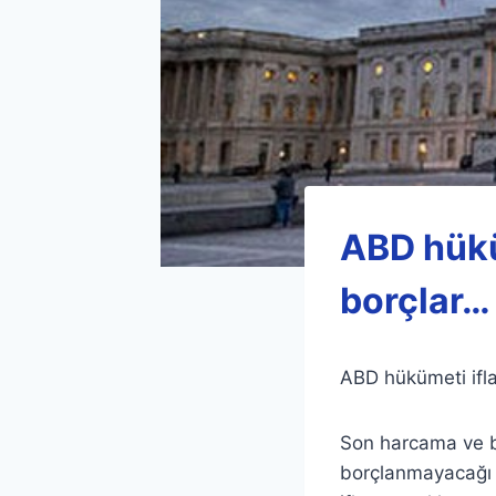
ABD hükü
borçlar…
ABD hükümeti iflas
Son harcama ve b
borçlanmayacağı 