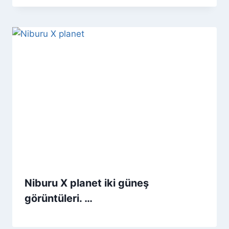
Niburu X planet iki güneş
görüntüleri. …