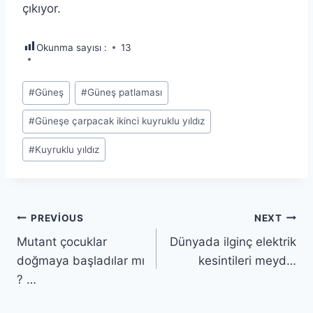
çıkıyor.
Okunma sayısı :
13
Post
#
Güneş
#
Güneş patlaması
Tags:
#
Güneşe çarpacak ikinci kuyruklu yıldız
#
Kuyruklu yıldız
Yazı
PREVIOUS
NEXT
Mutant çocuklar
Dünyada ilginç elektrik
gezinmesi
doğmaya başladılar mı
kesintileri meyd…
? …