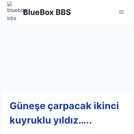
Skip
BlueBox BBS
to
content
Güneşe çarpacak ikinci
kuyruklu yıldız…..