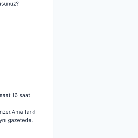
musunuz?
saat 16 saat
zer.Ama farklı
aynı gazetede,