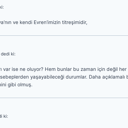
ki:
’nın ve kendi Evren’imizin titreşimidir,
dedi ki:
ı var ise ne oluyor? Hem bunlar bu zaman için değil her
ı sebeplerden yaşayabileceği durumlar. Daha açıklamalı bi
ni gibi olmuş.
i ki: