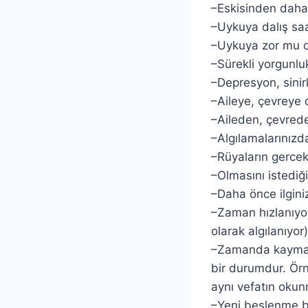
–Eskisinden daha
–Uykuya dalış saa
–Uykuya zor mu d
–Sürekli yorgunluk
–Depresyon, sinir
–Aileye, çevreye
–Aileden, çevrede
–Algılamalarınızd
–Rüyaların gercek
–Olmasını istediği
–Daha önce ilgini
–Zaman hızlanıyor
olarak algılanıyor)
–Zamanda kayma h
bir durumdur. Örn
aynı vefatın okun
–Yeni beslenme bi