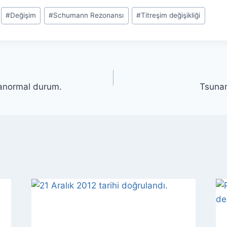
#
Değişim
#
Schumann Rezonansı
#
Titreşim değişikliği
anormal durum.
Tsuna