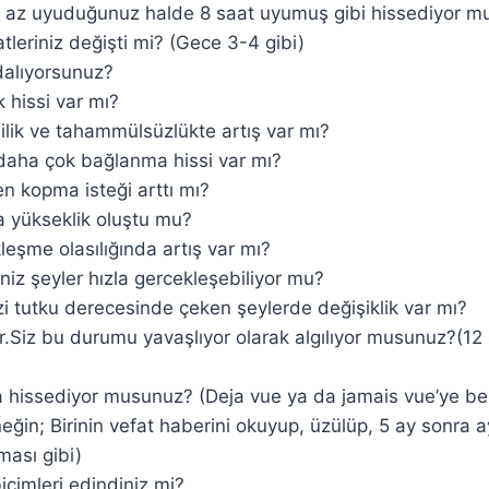
 az uyuduğunuz halde 8 saat uyumuş gibi hissediyor 
tleriniz değişti mi? (Gece 3-4 gibi)
alıyorsunuz?
 hissi var mı?
lilik ve tahammülsüzlükte artış var mı?
 daha çok bağlanma hissi var mı?
n kopma isteği arttı mı?
a yükseklik oluştu mu?
leşme olasılığında artış var mı?
niz şeyler hızla gercekleşebiliyor mu?
zi tutku derecesinde çeken şeylerde değişiklik var mı?
.Siz bu durumu yavaşlıyor olarak algılıyor musunuz?(12 
issediyor musunuz? (Deja vue ya da jamais vue’ye ben
eğin; Birinin vefat haberini okuyup, üzülüp, 5 ay sonra 
ması gibi)
çimleri edindiniz mi?