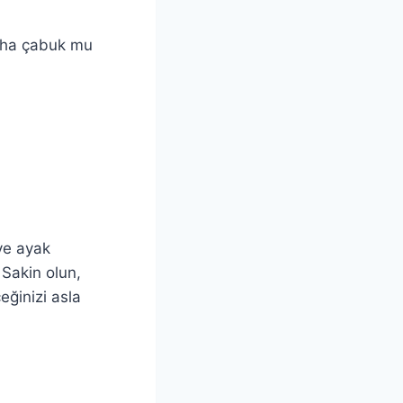
daha çabuk mu
iye ayak
 Sakin olun,
eğinizi asla