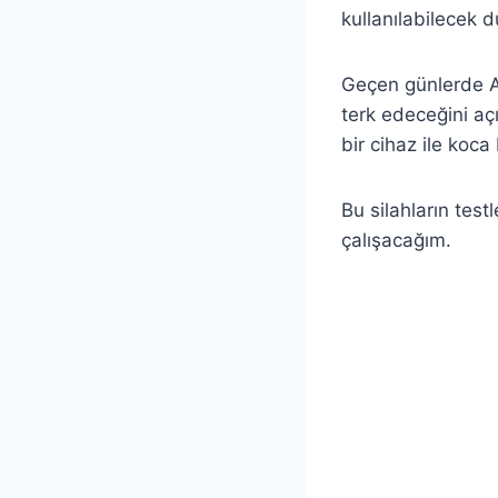
kullanılabilecek 
Geçen günlerde AB
terk edeceğini aç
bir cihaz ile koc
Bu silahların testl
çalışacağım.