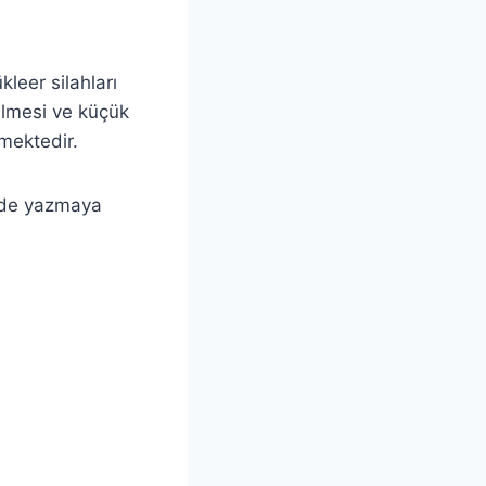
leer silahları
rilmesi ve küçük
mektedir.
itede yazmaya