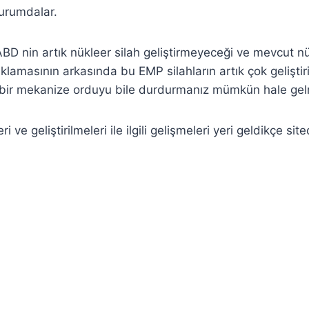
durumdalar.
D nin artık nükleer silah geliştirmeyeceği ve mevcut nük
ıklamasının arkasında bu EMP silahların artık çok gelişti
a bir mekanize orduyu bile durdurmanız mümkün hale gel
eri ve geliştirilmeleri ile ilgili gelişmeleri yeri geldikçe s