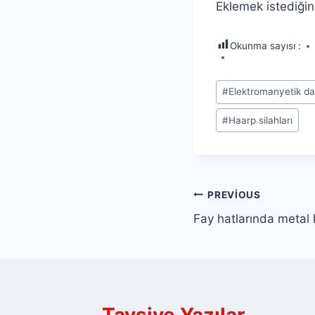
Eklemek istediğin
Okunma sayısı :
Post
#
Elektromanyetik da
Tags:
#
Haarp silahları
Yazı
PREVIOUS
Fay hatlarında metal 
gezinmesi