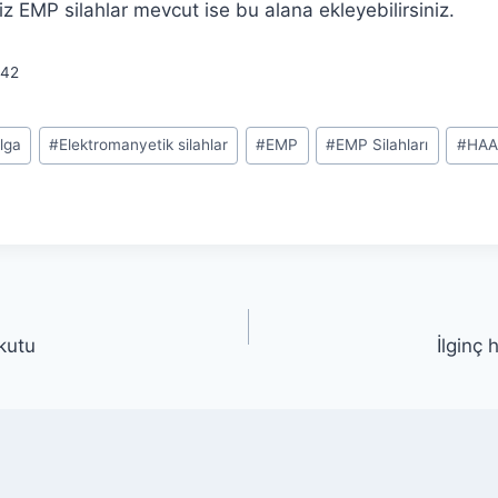
iz EMP silahlar mevcut ise bu alana ekleyebilirsiniz.
42
lga
#
Elektromanyetik silahlar
#
EMP
#
EMP Silahları
#
HAA
kutu
İlginç