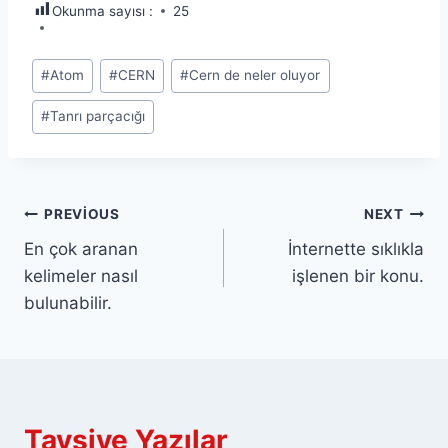
Okunma sayısı :
25
Post
#
Atom
#
CERN
#
Cern de neler oluyor
Tags:
#
Tanrı parçacığı
Yazı
PREVIOUS
NEXT
En çok aranan
İnternette sıklıkla
gezinmesi
kelimeler nasıl
işlenen bir konu.
bulunabilir.
Tavsiye Yazılar