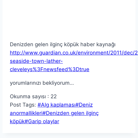
Denizden gelen ilginç köpük haber kaynağı
http://www.guardian.co.uk/environment/2011/dec/
seaside-town-lather-
cleveleys%3Fnewsfeed%3Dtrue
yorumlarınızı bekliyorum…
Okunma sayısı :
22
Post Tags:
#
Alg kaplaması
#
Deniz
anormallikleri
#
Denizden gelen ilginç
köpük
#
Garip olaylar