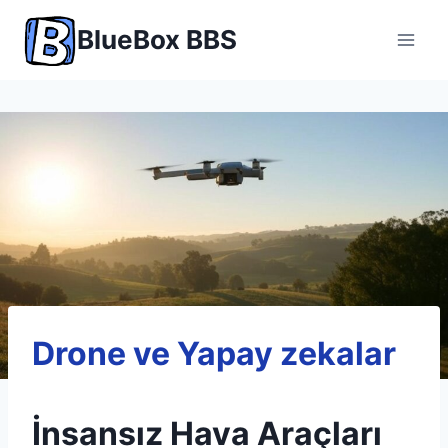
Skip
BlueBox BBS
to
content
Drone ve Yapay zekalar
İnsansız Hava Araçları