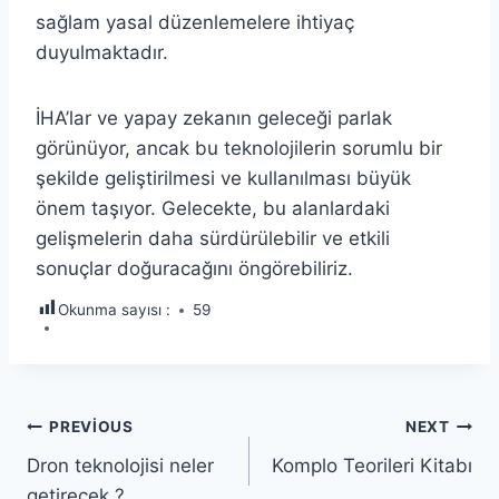
sağlam yasal düzenlemelere ihtiyaç
duyulmaktadır.
İHA’lar ve yapay zekanın geleceği parlak
görünüyor, ancak bu teknolojilerin sorumlu bir
şekilde geliştirilmesi ve kullanılması büyük
önem taşıyor. Gelecekte, bu alanlardaki
gelişmelerin daha sürdürülebilir ve etkili
sonuçlar doğuracağını öngörebiliriz.
Okunma sayısı :
59
Yazı
PREVIOUS
NEXT
Dron teknolojisi neler
Komplo Teorileri Kitabı
gezinmesi
getirecek ?