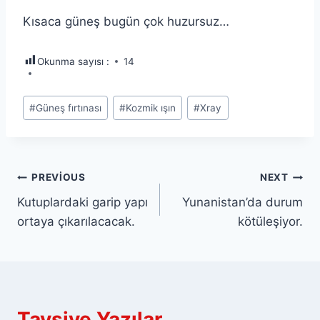
Kısaca güneş bugün çok huzursuz…
Okunma sayısı :
14
Post
#
Güneş fırtınası
#
Kozmik ışın
#
Xray
Tags:
Yazı
PREVIOUS
NEXT
Kutuplardaki garip yapı
Yunanistan’da durum
gezinmesi
ortaya çıkarılacacak.
kötüleşiyor.
Tavsiye Yazılar