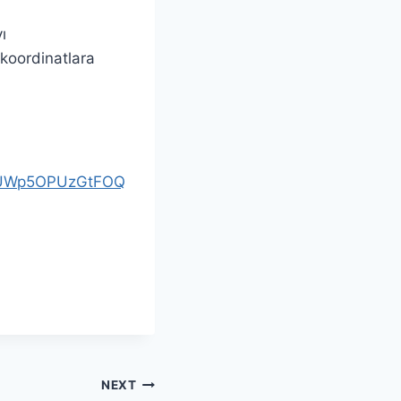
ı
koordinatlara
2LTZUWp5OPUzGtFOQ
NEXT