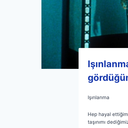
Işınlanma
gördüğü
Işınlanma
Hep hayal ettiğim
taşınımı dediğimi