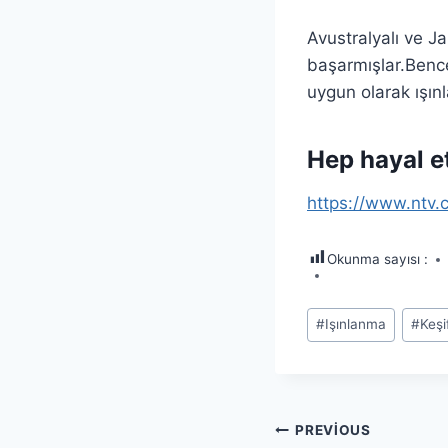
Avustralyalı ve Ja
başarmışlar.Bence
uygun olarak ışı
Hep hayal e
https://www.ntv.
Okunma sayısı :
Post
#
Işınlanma
#
Keşi
Tags:
Yazı
PREVIOUS