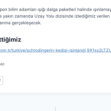
pon bilim adamları ışığı dalga paketleri halinde ışınlamay
 yakın zamanda Uzay Yolu dizisinde izlediğimiz verilen 
nlanma gerçekleşecek.
ttiğimiz
com.tr/turkiye/schrodingerin-kedisi-isinlandi,9X1sx
40
f