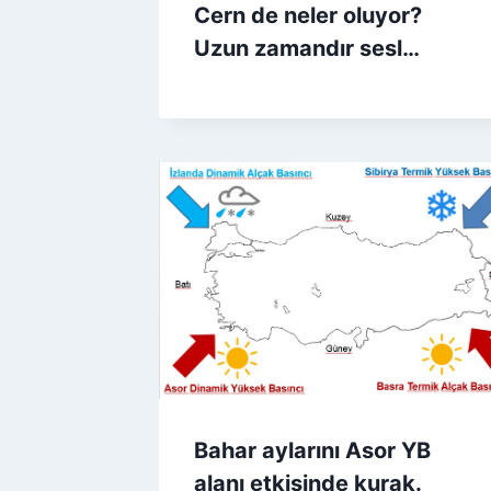
Cern de neler oluyor?
Uzun zamandır sesl…
Bahar aylarını Asor YB
alanı etkisinde kurak.