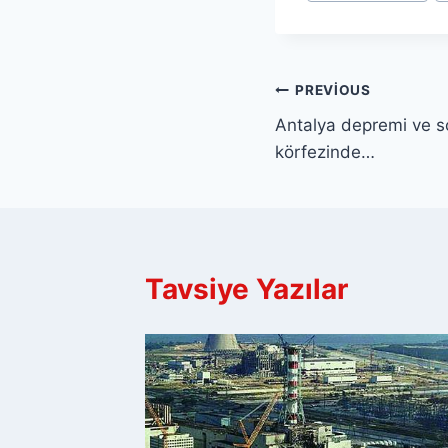
Yazı
PREVIOUS
Antalya depremi ve s
gezinmesi
körfezinde…
Tavsiye Yazılar