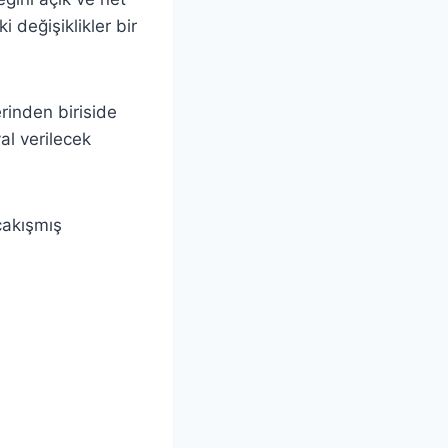
 değişiklikler bir
rinden biriside
yal verilecek
çakışmış