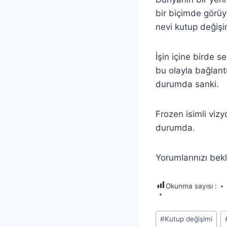
bir biçimde görüy
nevi kutup değişim
İşin içine birde 
bu olayla bağlantıl
durumda sanki.
Frozen isimli viz
durumda.
Yorumlarınızı bek
Okunma sayısı :
Post
#
Kutup değişimi
Tags: