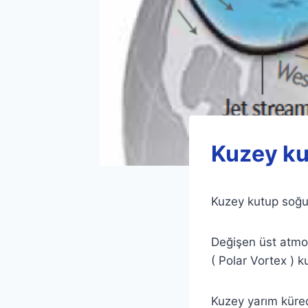
Kuzey ku
Kuzey kutup soğu
Değişen üst atmos
( Polar Vortex ) k
Kuzey yarım küred