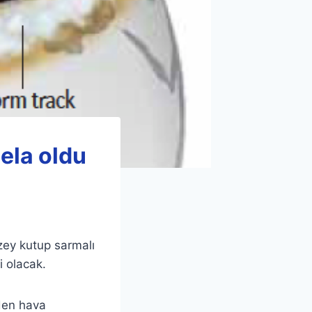
ela oldu
zey kutup sarmalı
i olacak.
den hava