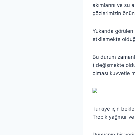
akımlarını ve su a
gözlerimizin önü
Yukarıda görülen 
etkilemekte olduğ
Bu durum zamanla 
) değişmekte oldu
olması kuvvetle 
Türkiye için bekl
Tropik yağmur ve ç
Dünyanın bir yeri