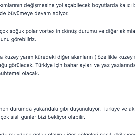
kımlarının değişmesine yol açabilecek boyutlarda kalıcı b
nde büyümeye devam ediyor.
çok soğuk polar vortex in dönüş durumu ve diğer akımlar
unu görebiliriz.
kuzey yarım küredeki diğer akımların ( özellikle kuzey
ğu görülecek. Türkiye için bahar ayları ve yaz yazlarında 
muhtemel olacak.
enen durumda yukarıdaki gibi düşünülüyor. Türkiye ve a
ok sisli günler bizi bekliyor olabilir.
nde meydana gelen olayın diğer bölgeleri nasıl etkileyece