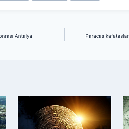
onrası Antalya
Paracas kafatasları