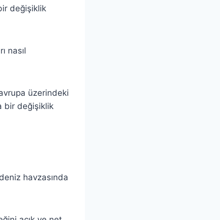
ir değişiklik
ı nasıl
 avrupa üzerindeki
bir değişiklik
kdeniz havzasında
ğini açık ve net