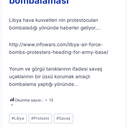
bombalaması
Libya hava kuvvetleri nin protestocuları
bombaladığı yönünde haberler geliyor….
http://www.infowars.com/libya-air-force-
bombs-protesters-heading-for-army-base/
Yorum ve görgü tanıklarının ifadesi savaş
uçaklarının bir üssü korumak amaçlı
bombalama yaptığı yönünde…
Okunma sayısı :
13
Post
#
Libya
#
Protesto
#
Savaş
Tags: