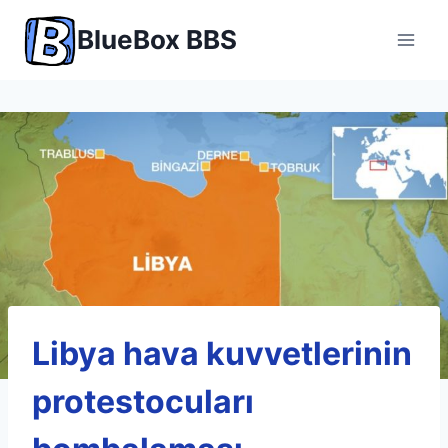
Skip
BlueBox BBS
to
content
Libya hava kuvvetlerinin
protestocuları